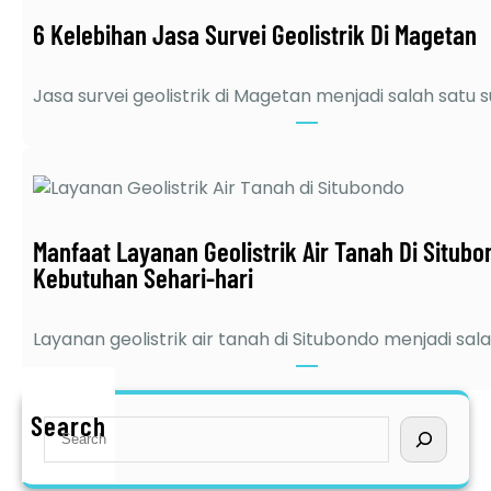
6 Kelebihan Jasa Survei Geolistrik Di Magetan
Jasa survei geolistrik di Magetan menjadi salah satu 
Manfaat Layanan Geolistrik Air Tanah Di Situ
Kebutuhan Sehari-hari
Layanan geolistrik air tanah di Situbondo menjadi sa
Search
S
e
a