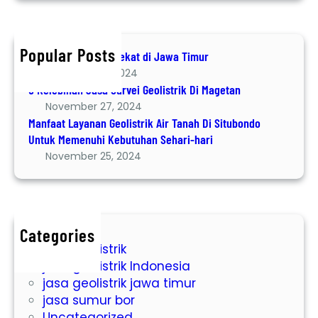
r
c
h
Popular Posts
Jasa Geolistrik terdekat di Jawa Timur
December 8, 2024
6 Kelebihan Jasa Survei Geolistrik Di Magetan
November 27, 2024
Manfaat Layanan Geolistrik Air Tanah Di Situbondo
Untuk Memenuhi Kebutuhan Sehari-hari
November 25, 2024
Categories
jasa geolistrik
jasa geolistrik Indonesia
jasa geolistrik jawa timur
jasa sumur bor
Uncategorized