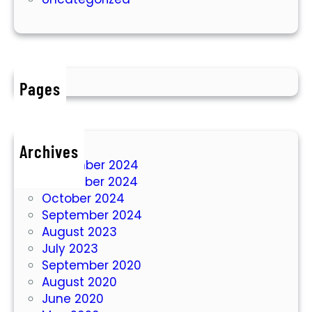
Pages
Archives
December 2024
November 2024
October 2024
September 2024
August 2023
July 2023
September 2020
August 2020
June 2020