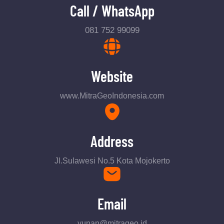
Call / WhatsApp
081 752 99099
Website
www.MitraGeoIndonesia.com
Address
Jl.Sulawesi No.5 Kota Mojokerto
Email
yunan@mitrageo.id