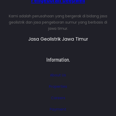
Kami adalah perusahaan yang bergerak di bidang jasa
geolistrik dan jasa pengeboran sumur yang berbasis di
jawa timur.
Jasa Geolistrik Jawa Timur
Information.
About Us
Properties
Careers
Payment