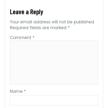
Leave a Reply
Your email address will not be published.
Required fields are marked
*
Comment
*
Name
*