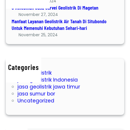
December 8, 2024
u
e
a
6 Kelebihan Jasa Survei Geolistrik Di Magetan
r
o
n
November 27, 2024
l
a
Manfaat Layanan Geolistrik Air Tanah Di Situbondo
i
n
Untuk Memenuhi Kebutuhan Sehari-hari
s
G
November 25, 2024
t
e
r
o
i
l
k
i
Categories
D
s
jasa geolistrik
i
t
jasa geolistrik Indonesia
M
r
jasa geolistrik jawa timur
a
i
jasa sumur bor
g
k
Uncategorized
e
A
t
i
a
r
n
T