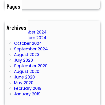
a
Pages
n
a
h
D
Archives
i
December 2024
S
November 2024
i
October 2024
t
September 2024
u
August 2023
b
July 2023
o
September 2020
n
August 2020
d
June 2020
o
May 2020
U
February 2019
n
January 2019
t
u