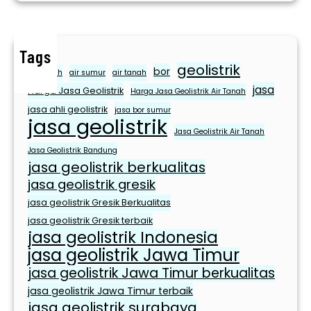
k
M
e
Tags
m
geolistrik
bor
e
air bersih
air sumur
air tanah
jasa
n
Harga Jasa Geolistrik
Harga Jasa Geolistrik Air Tanah
u
jasa ahli geolistrik
jasa bor sumur
jasa geolistrik
h
Jasa Geolistrik Air Tanah
i
Jasa Geolistrik Bandung
K
jasa geolistrik berkualitas
e
jasa geolistrik gresik
b
jasa geolistrik Gresik Berkualitas
u
jasa geolistrik Gresik terbaik
t
jasa geolistrik Indonesia
u
jasa geolistrik Jawa Timur
h
jasa geolistrik Jawa Timur berkualitas
a
n
jasa geolistrik Jawa Timur terbaik
jasa geolistrik surabaya
S