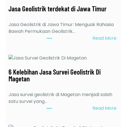
Jasa Geolistrik terdekat di Jawa Timur
Jasa Geolistrik di Jawa Timur: Menguak Rahasia
Bawah Permukaan Geolistrik…
:
Read More
J
a
s
a
6 Kelebihan Jasa Survei Geolistrik Di
G
Magetan
e
o
l
Jasa survei geolistrik di Magetan menjadi salah
i
satu survei yang…
s
:
Read More
t
6
r
K
i