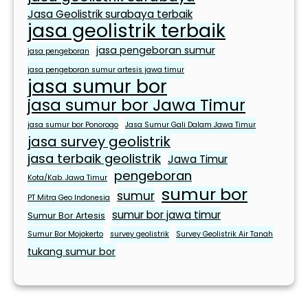
e
Jasa Geolistrik surabaya terbaik
jasa geolistrik terbaik
h
a
jasa pengeboran sumur
jasa pengeboran
r
jasa pengeboran sumur artesis jawa timur
i
jasa sumur bor
-
jasa sumur bor Jawa Timur
h
jasa sumur bor Ponorogo
Jasa Sumur Gali Dalam Jawa Timur
a
jasa survey geolistrik
r
jasa terbaik geolistrik
Jawa Timur
i
pengeboran
Kota/Kab. Jawa Timur
sumur bor
sumur
PT Mitra Geo Indonesia
sumur bor jawa timur
Sumur Bor Artesis
Sumur Bor Mojokerto
survey geolistrik
Survey Geolistrik Air Tanah
tukang sumur bor