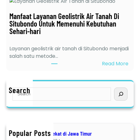
e
k
l
t
Manfaat Layanan Geolistrik Air Tanah Di
e
e
Situbondo Untuk Memenuhi Kebutuhan
b
r
Sehari-hari
i
d
h
e
a
Layanan geolistrik air tanah di Situbondo menjadi
k
n
salah satu metode…
a
J
:
Read More
t
a
M
d
s
a
i
a
n
Search
J
S
S
f
a
e
u
a
w
a
r
a
a
r
v
t
T
c
e
L
i
h
i
a
Popular Posts
Jasa Geolistrik terdekat di Jawa Timur
m
G
y