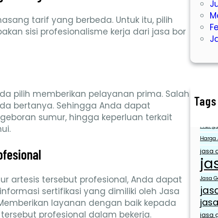
J
M
ang tarif yang berbeda. Untuk itu, pilih
F
an sisi profesionalisme kerja dari jasa bor
J
da pilih memberikan pelayanan prima. Salah
Tags
nda bertanya. Sehingga Anda dapat
air ber
geboran sumur, hingga keperluan terkait
Harga
ui.
Harga 
ofesional
jasa a
ja
 artesis tersebut profesional, Anda dapat
Jasa Ge
jas
nformasi sertifikasi yang dimiliki oleh Jasa
jasa
. Memberikan layanan dengan baik kepada
 tersebut profesional dalam bekerja.
jasa g