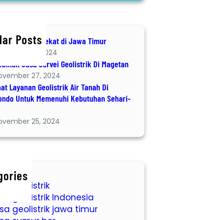
lar Posts
Geolistrik terdekat di Jawa Timur
ecember 8, 2024
ebihan Jasa Survei Geolistrik Di Magetan
ovember 27, 2024
at Layanan Geolistrik Air Tanah Di
ondo Untuk Memenuhi Kebutuhan Sehari-
ovember 25, 2024
gories
sa geolistrik
sa geolistrik Indonesia
sa geolistrik jawa timur