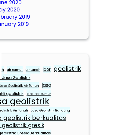
une 2020
ay 2020
ebruary 2019
anuary 2019
geolistrik
bor
sih
air sumur
air tanah
 Jasa Geolistrik
jasa
Jasa Geolistrik Air Tanah
hli geolistrik
jasa bor sumur
sa geolistrik
olistrik Air Tanah
Jasa Geolistrik Bandung
a geolistrik berkualitas
 geolistrik gresik
eolistrik Gresik Berkualitas