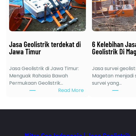
Jasa Geolistrik terdekat di
6 Kelebihan Jas
Jawa Timur
Geolistrik Di Ma
Jasa Geolistrik di Jawa Timur:
Jasa survei geolistr
Menguak Rahasia Bawah
Magetan menjadi s
Permukaan Geolistrik…
survei yang…
:
Read More
J
a
s
a
G
e
Mitra Geo Indonesia | Jasa Geolistrik