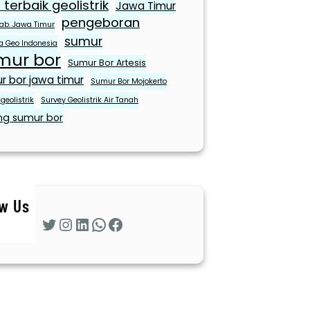
 terbaik geolistrik
Jawa Timur
pengeboran
ab. Jawa Timur
sumur
ra Geo Indonesia
mur bor
Sumur Bor Artesis
r bor jawa timur
Sumur Bor Mojokerto
geolistrik
Survey Geolistrik Air Tanah
ng sumur bor
ow Us
Twitter
Instagram
LinkedIn
WhatsApp
Facebook