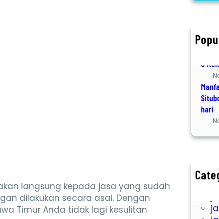
r
c
h
Popu
Jasa 
D
6 Kel
N
Manfa
Situb
hari
N
Cate
ja
yakan langsung kepada jasa yang sudah
ja
ngan dilakukan secara asal. Dengan
ja
a Timur Anda tidak lagi kesulitan