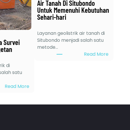
Air Tanah Di Situbondo
Untuk Memenuhi Kebutuhan
Sehari-hari
Layanan geolistrik air tanah di
Situbondo menjadi salah satu
a Survei
metode…
getan
:
Read More
M
ik di
a
alah satu
n
f
:
Read More
a
6
a
K
t
e
L
l
a
e
y
b