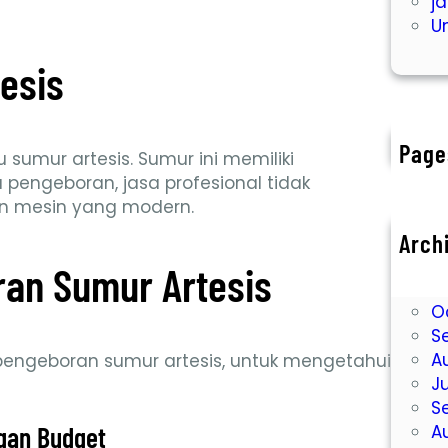
j
U
esis
Page
sumur artesis. Sumur ini memiliki
engeboran, jasa profesional tidak
 mesin yang modern.
Arch
D
ran Sumur Artesis
N
O
S
A
engeboran sumur artesis, untuk mengetahui
J
S
A
ngan Budget