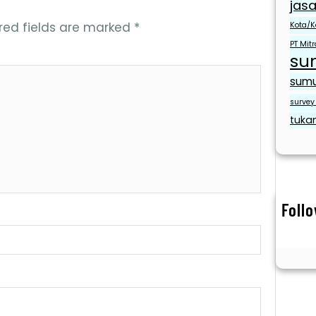
jasa
red fields are marked
*
Kota/K
PT Mit
su
sumu
survey 
tuka
Foll