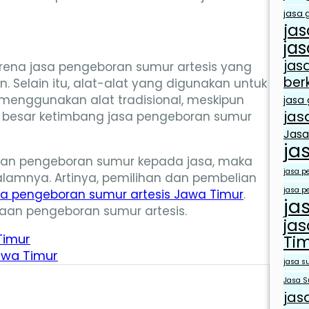
jasa g
jas
jas
jas
arena jasa pengeboran sumur artesis yang
ber
. Selain itu, alat-alat yang digunakan untuk
menggunakan alat tradisional, meskipun
jasa 
jas
bih besar ketimbang jasa pengeboran sumur
Jasa
ja
an pengeboran sumur kepada jasa, maka
jasa p
alamnya. Artinya, pemilihan dan pembelian
jasa p
a pengeboran sumur artesis Jawa Timur
.
ja
jaan pengeboran sumur artesis.
ja
Timur
Ti
awa Timur
jasa s
Jasa S
jas