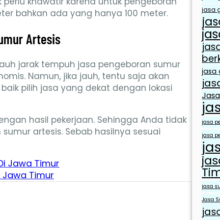
 perlu khawatir karena untuk pengeboran
jasa g
 meter bahkan ada yang hanya 100 meter.
jas
jas
umur Artesis
jas
ber
pa jauh jarak tempuh jasa pengeboran sumur
jasa 
nomis. Namun, jika jauh, tentu saja akan
jas
 baik pilih jasa yang dekat dengan lokasi
Jasa
ja
ngan hasil pekerjaan. Sehingga Anda tidak
jasa p
sumur artesis. Sebab hasilnya sesuai
jasa p
ja
ja
Di Jawa Timur
Ti
m Jawa Timur
jasa s
Jasa S
jas