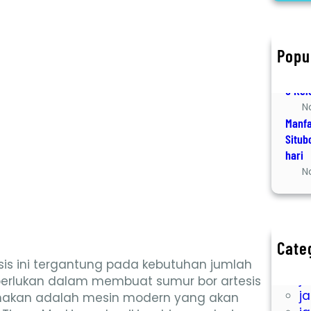
r
c
h
Popu
Jasa 
D
6 Kel
N
Manfa
Situb
hari
N
Cate
ja
s ini tergantung pada kebutuhan jumlah
ja
iperlukan dalam membuat sumur bor artesis
ja
gunakan adalah mesin modern yang akan