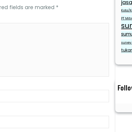
jasa
red fields are marked
*
Kota/K
PT Mit
su
sumu
survey 
tuka
Foll