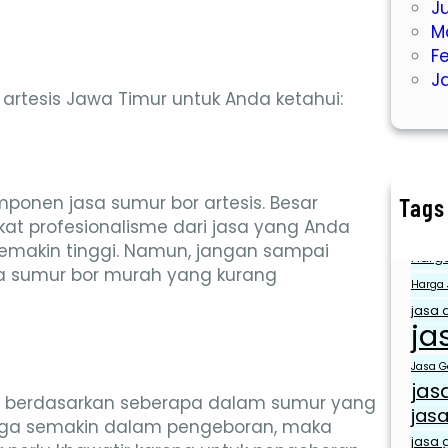
J
M
F
J
artesis Jawa Timur untuk Anda ketahui:
ponen jasa sumur bor artesis. Besar
Tags
gkat profesionalisme dari jasa yang Anda
air ber
 semakin tinggi. Namun, jangan sampai
Harga
a sumur bor murah yang kurang
Harga 
jasa a
ja
Jasa Ge
jas
 berdasarkan seberapa dalam sumur yang
jasa
ingga semakin dalam pengeboran, maka
jasa g