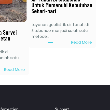
Untuk Memenuhi Kebutuhan
Sehari-hari
Layanan geolistrik air tanah di
Situbondo menjadi salah satu
a Survei
metode…
getan
:
Read More
M
ik di
a
alah satu
n
f
:
Read More
a
6
a
K
t
e
L
l
a
e
y
b
a
nformation.
Support.