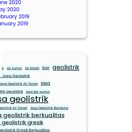
une 2020
ay 2020
ebruary 2019
anuary 2019
geolistrik
bor
sih
air sumur
air tanah
 Jasa Geolistrik
jasa
Jasa Geolistrik Air Tanah
hli geolistrik
jasa bor sumur
sa geolistrik
olistrik Air Tanah
Jasa Geolistrik Bandung
a geolistrik berkualitas
 geolistrik gresik
eolistrik Gresik Berkualitas