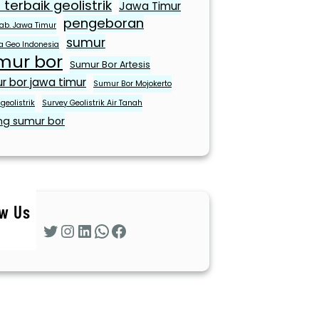
 terbaik geolistrik
Jawa Timur
pengeboran
ab. Jawa Timur
sumur
ra Geo Indonesia
mur bor
Sumur Bor Artesis
r bor jawa timur
Sumur Bor Mojokerto
geolistrik
Survey Geolistrik Air Tanah
ng sumur bor
ow Us
Twitter
Instagram
LinkedIn
WhatsApp
Facebook