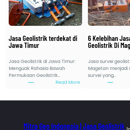
Jasa Geolistrik terdekat di
6 Kelebihan Jas
Jawa Timur
Geolistrik Di Ma
Jasa Geolistrik di Jawa Timur:
Jasa survei geolistr
Menguak Rahasia Bawah
Magetan menjadi s
Permukaan Geolistrik…
survei yang…
:
Read More
J
a
s
a
G
e
Mitra Geo Indonesia | Jasa Geolistrik
I