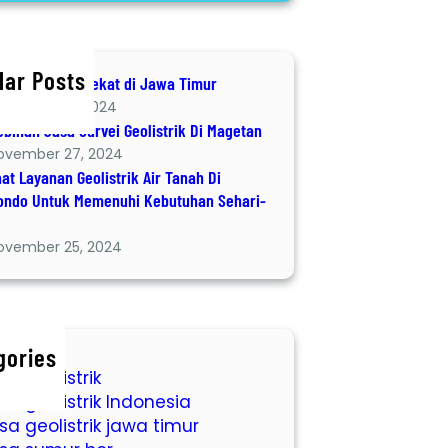
lar Posts
Geolistrik terdekat di Jawa Timur
ecember 8, 2024
ebihan Jasa Survei Geolistrik Di Magetan
ovember 27, 2024
at Layanan Geolistrik Air Tanah Di
ondo Untuk Memenuhi Kebutuhan Sehari-
ovember 25, 2024
gories
sa geolistrik
sa geolistrik Indonesia
sa geolistrik jawa timur