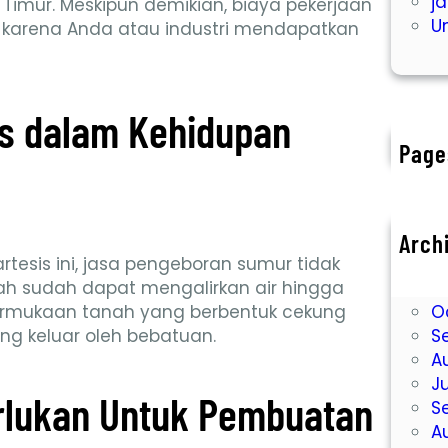
j
Timur. Meskipun demikian, biaya pekerjaan
U
a karena Anda atau industri mendapatkan
is dalam Kehidupan
Page
Arch
D
tesis ini, jasa pengeboran sumur tidak
N
h sudah dapat mengalirkan air hingga
O
 permukaan tanah yang berbentuk cekung
S
ong keluar oleh bebatuan.
A
J
rlukan Untuk Pembuatan
S
A