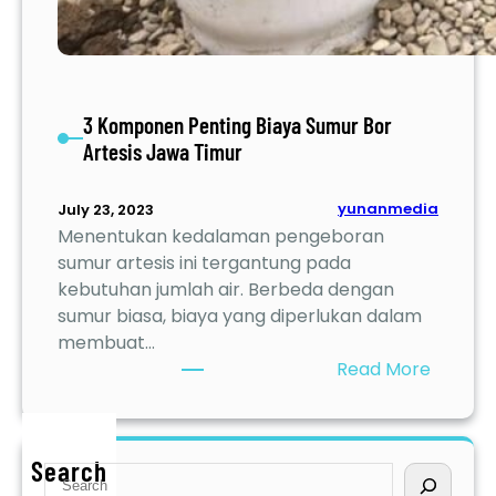
3 Komponen Penting Biaya Sumur Bor
Artesis Jawa Timur
yunanmedia
July 23, 2023
Menentukan kedalaman pengeboran
sumur artesis ini tergantung pada
kebutuhan jumlah air. Berbeda dengan
sumur biasa, biaya yang diperlukan dalam
membuat…
:
Read More
3
K
o
Search
S
m