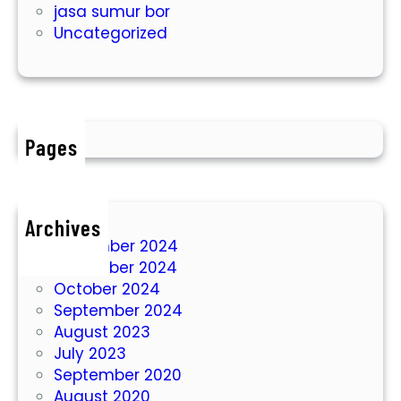
jasa sumur bor
m
Uncategorized
u
r
B
o
r
A
Pages
r
t
e
Archives
s
December 2024
i
November 2024
s
October 2024
J
September 2024
a
August 2023
w
July 2023
a
September 2020
T
August 2020
i