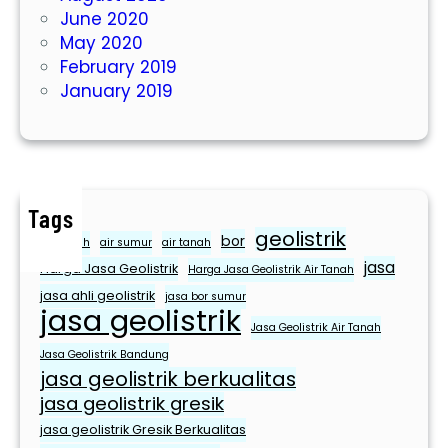
June 2020
m
May 2020
u
February 2019
r
January 2019
Tags
geolistrik
bor
air bersih
air sumur
air tanah
jasa
Harga Jasa Geolistrik
Harga Jasa Geolistrik Air Tanah
jasa ahli geolistrik
jasa bor sumur
jasa geolistrik
Jasa Geolistrik Air Tanah
Jasa Geolistrik Bandung
jasa geolistrik berkualitas
jasa geolistrik gresik
jasa geolistrik Gresik Berkualitas