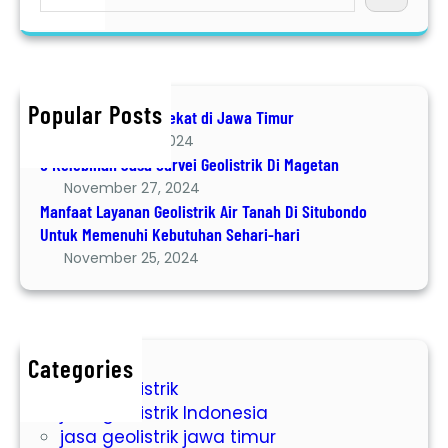
e
p
a
o
r
n
c
e
h
n
Popular Posts
Jasa Geolistrik terdekat di Jawa Timur
P
December 8, 2024
e
6 Kelebihan Jasa Survei Geolistrik Di Magetan
n
November 27, 2024
t
Manfaat Layanan Geolistrik Air Tanah Di Situbondo
i
Untuk Memenuhi Kebutuhan Sehari-hari
n
November 25, 2024
g
B
i
a
y
Categories
jasa geolistrik
a
jasa geolistrik Indonesia
S
jasa geolistrik jawa timur
u