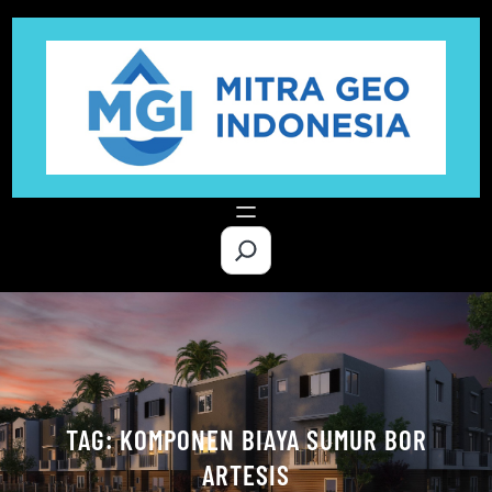
Skip
to
content
S
e
a
r
c
h
TAG:
KOMPONEN BIAYA SUMUR BOR
ARTESIS