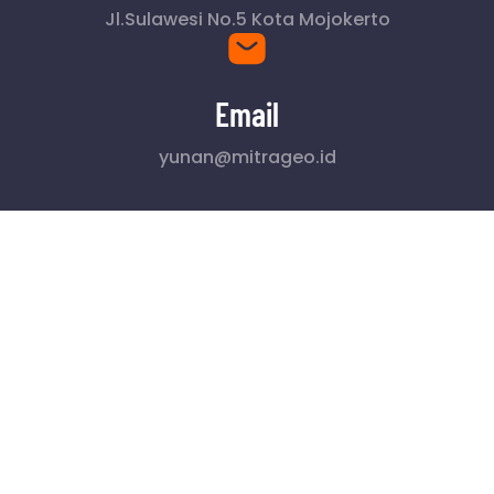
Jl.Sulawesi No.5 Kota Mojokerto
Email
yunan@mitrageo.id