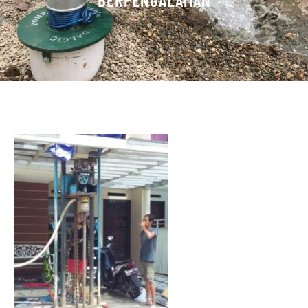
BERPENGALAMAN