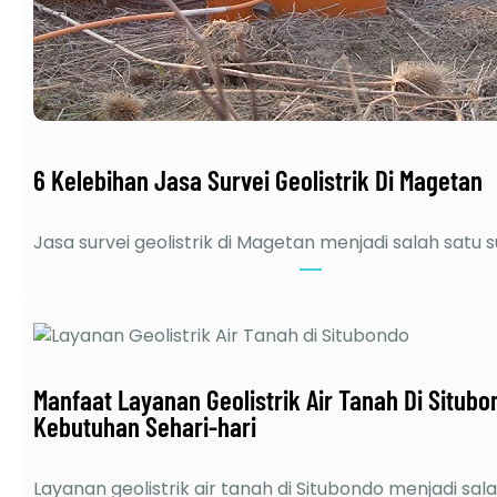
6 Kelebihan Jasa Survei Geolistrik Di Magetan
Jasa survei geolistrik di Magetan menjadi salah satu 
Manfaat Layanan Geolistrik Air Tanah Di Situ
Kebutuhan Sehari-hari
Layanan geolistrik air tanah di Situbondo menjadi sa