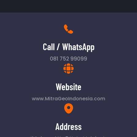
Call / WhatsApp
081 752 99099
Website
www.MitraGeoIndonesia.com
Address