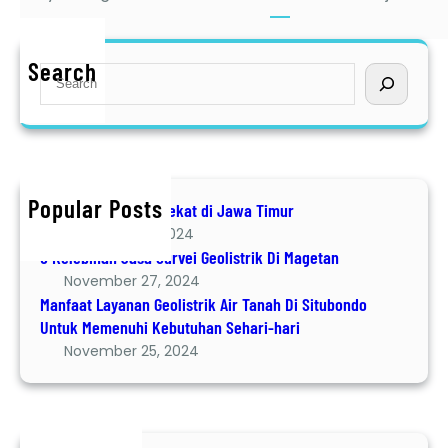
Search
S
e
a
r
c
h
Popular Posts
Jasa Geolistrik terdekat di Jawa Timur
December 8, 2024
6 Kelebihan Jasa Survei Geolistrik Di Magetan
November 27, 2024
Manfaat Layanan Geolistrik Air Tanah Di Situbondo
Untuk Memenuhi Kebutuhan Sehari-hari
November 25, 2024