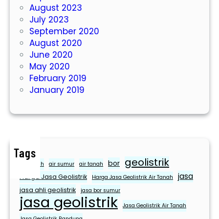
August 2023
July 2023
September 2020
August 2020
June 2020
May 2020
February 2019
January 2019
Tags
geolistrik
bor
air bersih
air sumur
air tanah
jasa
Harga Jasa Geolistrik
Harga Jasa Geolistrik Air Tanah
jasa ahli geolistrik
jasa bor sumur
jasa geolistrik
Jasa Geolistrik Air Tanah
Jasa Geolistrik Bandung