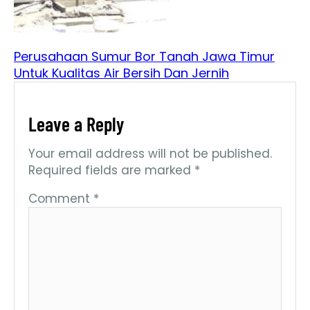
Perusahaan Sumur Bor Tanah Jawa Timur
Untuk Kualitas Air Bersih Dan Jernih
Leave a Reply
Your email address will not be published.
Required fields are marked
*
Comment
*