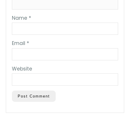
Name
*
Email
*
Website