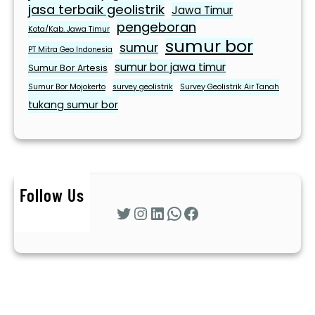
jasa terbaik geolistrik
Jawa Timur
pengeboran
Kota/Kab. Jawa Timur
sumur bor
sumur
PT Mitra Geo Indonesia
sumur bor jawa timur
Sumur Bor Artesis
Sumur Bor Mojokerto
survey geolistrik
Survey Geolistrik Air Tanah
tukang sumur bor
Follow Us
Twitter
Instagram
LinkedIn
WhatsApp
Facebook