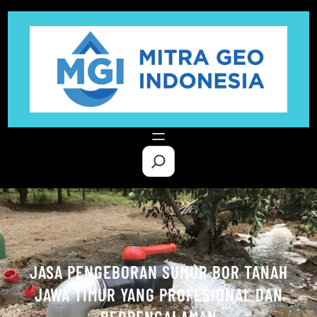
Skip
to
content
S
e
a
r
c
h
JASA PENGEBORAN SUMUR BOR TANAH
JAWA TIMUR YANG PROFESIONAL DAN