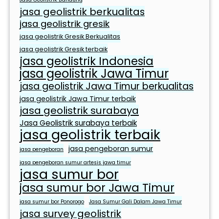
jasa geolistrik berkualitas
jasa geolistrik gresik
jasa geolistrik Gresik Berkualitas
jasa geolistrik Gresik terbaik
jasa geolistrik Indonesia
jasa geolistrik Jawa Timur
jasa geolistrik Jawa Timur berkualitas
jasa geolistrik Jawa Timur terbaik
jasa geolistrik surabaya
Jasa Geolistrik surabaya terbaik
jasa geolistrik terbaik
jasa pengeboran sumur
jasa pengeboran
jasa pengeboran sumur artesis jawa timur
jasa sumur bor
jasa sumur bor Jawa Timur
jasa sumur bor Ponorogo
Jasa Sumur Gali Dalam Jawa Timur
jasa survey geolistrik