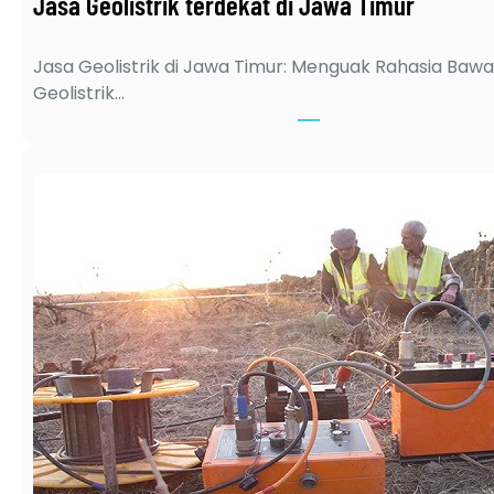
Jasa Geolistrik terdekat di Jawa Timur
Jasa Geolistrik di Jawa Timur: Menguak Rahasia Ba
Geolistrik…