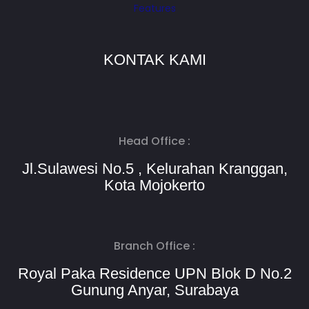
Features
KONTAK KAMI
Head Office :
Jl.Sulawesi No.5 , Kelurahan Kranggan,
Kota Mojokerto
Branch Office :
Royal Paka Residence UPN Blok D No.2
Gunung Anyar, Surabaya