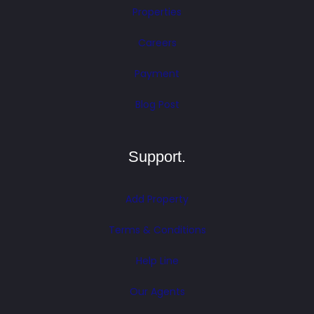
Properties
Careers
Payment
Blog Post
Support.
Add Property
Terms & Conditions
Help Line
Our Agents