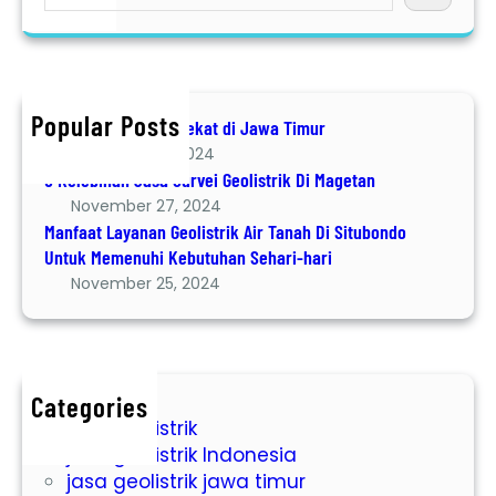
e
u
a
a
r
a
r
v
t
c
e
L
h
i
a
Popular Posts
Jasa Geolistrik terdekat di Jawa Timur
G
y
December 8, 2024
e
a
6 Kelebihan Jasa Survei Geolistrik Di Magetan
o
n
November 27, 2024
l
a
Manfaat Layanan Geolistrik Air Tanah Di Situbondo
i
n
Untuk Memenuhi Kebutuhan Sehari-hari
s
G
November 25, 2024
t
e
r
o
i
l
k
i
Categories
D
s
jasa geolistrik
i
t
jasa geolistrik Indonesia
M
r
jasa geolistrik jawa timur
a
i