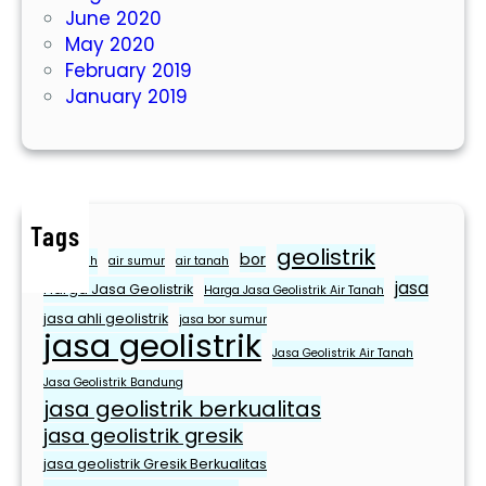
d
June 2020
o
May 2020
U
February 2019
n
January 2019
t
u
k
M
e
Tags
m
geolistrik
bor
e
air bersih
air sumur
air tanah
jasa
n
Harga Jasa Geolistrik
Harga Jasa Geolistrik Air Tanah
u
jasa ahli geolistrik
jasa bor sumur
jasa geolistrik
h
Jasa Geolistrik Air Tanah
i
Jasa Geolistrik Bandung
K
jasa geolistrik berkualitas
e
jasa geolistrik gresik
b
jasa geolistrik Gresik Berkualitas
u