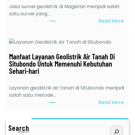
Jasa survei geolistrik di Magetan menjadi salah
e
satu survei yang…
r
:
Read More
d
6
e
K
k
e
a
l
t
Manfaat Layanan Geolistrik Air Tanah Di
e
d
Situbondo Untuk Memenuhi Kebutuhan
b
i
Sehari-hari
i
J
h
a
a
w
Layanan geolistrik air tanah di Situbondo menjadi
n
a
salah satu metode…
J
T
:
Read More
a
i
M
s
m
a
a
u
n
Search
S
S
r
f