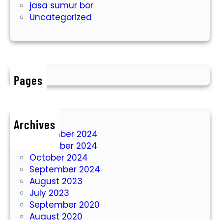
jasa sumur bor
g
k
Uncategorized
e
A
t
i
a
r
n
T
a
Pages
n
a
h
D
Archives
i
December 2024
S
November 2024
i
October 2024
t
September 2024
u
August 2023
b
July 2023
o
September 2020
n
August 2020