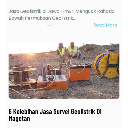
Jasa Geolistrik di Jawa Timur: Menguak Rahasia
Bawah Permukaan Geolistrik…
:
Read More
J
a
s
a
G
e
o
l
i
s
t
r
6 Kelebihan Jasa Survei Geolistrik Di
i
Magetan
k
t