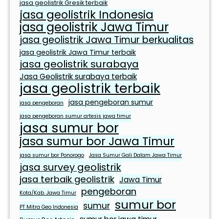
jasa geolistrik Gresik terbaik
t
jasa geolistrik Indonesia
u
jasa geolistrik Jawa Timur
h
jasa geolistrik Jawa Timur berkualitas
a
n
jasa geolistrik Jawa Timur terbaik
jasa geolistrik surabaya
S
e
Jasa Geolistrik surabaya terbaik
jasa geolistrik terbaik
h
a
jasa pengeboran sumur
jasa pengeboran
r
jasa pengeboran sumur artesis jawa timur
i
jasa sumur bor
-
jasa sumur bor Jawa Timur
h
jasa sumur bor Ponorogo
Jasa Sumur Gali Dalam Jawa Timur
a
jasa survey geolistrik
r
jasa terbaik geolistrik
Jawa Timur
i
pengeboran
Kota/Kab. Jawa Timur
sumur bor
sumur
PT Mitra Geo Indonesia