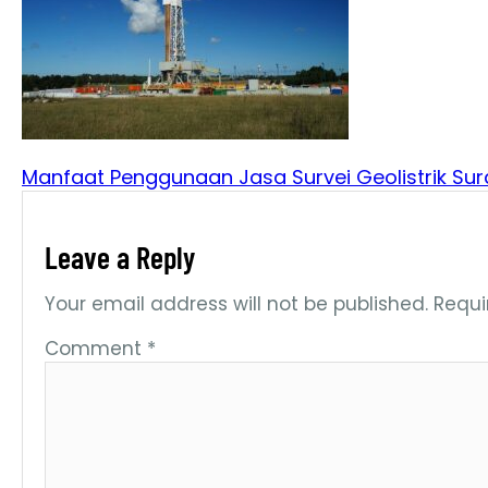
Manfaat Penggunaan Jasa Survei Geolistrik Su
Leave a Reply
Your email address will not be published.
Requi
Comment
*