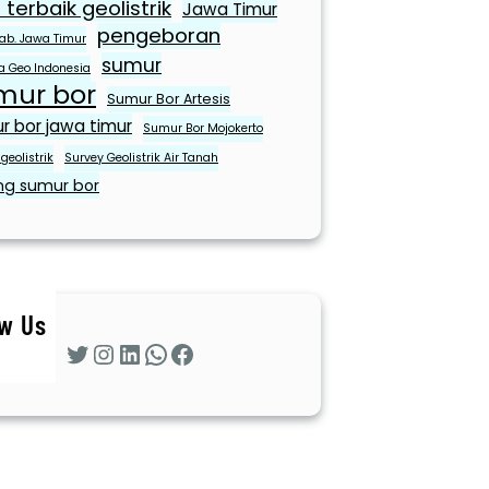
 terbaik geolistrik
Jawa Timur
pengeboran
ab. Jawa Timur
sumur
ra Geo Indonesia
mur bor
Sumur Bor Artesis
r bor jawa timur
Sumur Bor Mojokerto
geolistrik
Survey Geolistrik Air Tanah
ng sumur bor
ow Us
Twitter
Instagram
LinkedIn
WhatsApp
Facebook