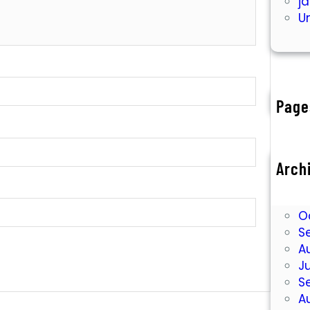
j
U
Page
Arch
D
N
O
S
A
J
S
A