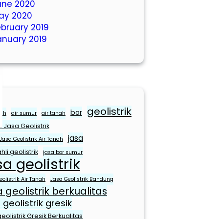
une 2020
ay 2020
ebruary 2019
anuary 2019
geolistrik
bor
sih
air sumur
air tanah
 Jasa Geolistrik
jasa
Jasa Geolistrik Air Tanah
hli geolistrik
jasa bor sumur
sa geolistrik
olistrik Air Tanah
Jasa Geolistrik Bandung
a geolistrik berkualitas
 geolistrik gresik
eolistrik Gresik Berkualitas