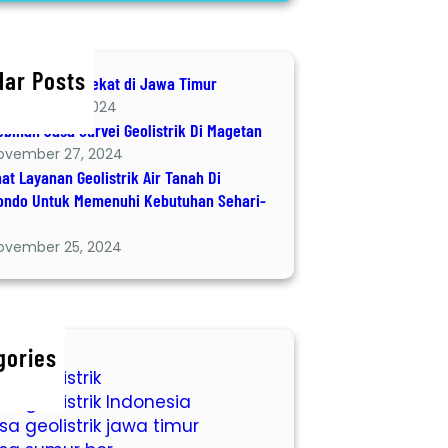
lar Posts
Geolistrik terdekat di Jawa Timur
ecember 8, 2024
ebihan Jasa Survei Geolistrik Di Magetan
ovember 27, 2024
at Layanan Geolistrik Air Tanah Di
ondo Untuk Memenuhi Kebutuhan Sehari-
ovember 25, 2024
gories
sa geolistrik
sa geolistrik Indonesia
sa geolistrik jawa timur