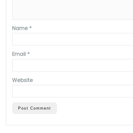
Name
*
Email
*
Website