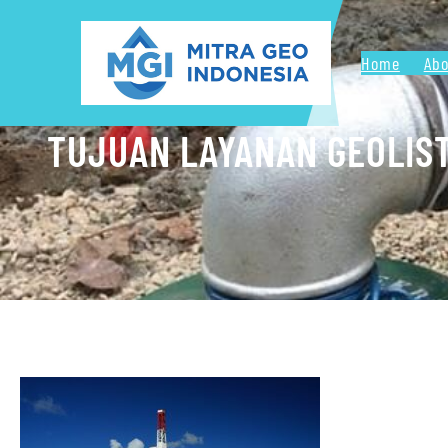
Skip
to
content
Home
Abo
TUJUAN LAYANAN GEOLIS