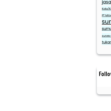
jasa
i
s
h
t
Kota/K
a
r
PT Mit
n
su
i
J
k
sumu
a
A
survey 
s
i
tuka
a
r
S
T
u
a
r
n
v
a
Foll
e
h
i
D
G
i
e
S
o
i
l
t
i
u