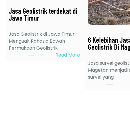
Jasa Geolistrik terdekat di
Jawa Timur
Jasa Geolistrik di Jawa Timur:
6 Kelebihan Jas
Menguak Rahasia Bawah
Geolistrik Di Ma
Permukaan Geolistrik…
:
Read More
J
Jasa survei geolistr
a
Magetan menjadi s
s
survei yang…
a
G
e
o
l
i
s