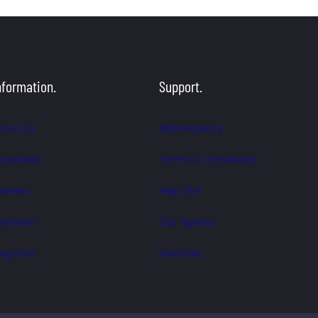
s
b
t
o
r
n
i
d
k
o
nformation.
Support.
D
U
i
n
bout Us
Add Property
M
t
a
u
roperties
Terms & Conditions
g
k
e
M
areers
Help Line
t
e
a
m
ayment
Our Agents
n
e
n
log Post
Features
u
h
i