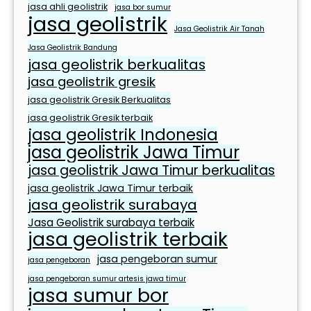
jasa ahli geolistrik
jasa bor sumur
jasa geolistrik
Jasa Geolistrik Air Tanah
Jasa Geolistrik Bandung
jasa geolistrik berkualitas
jasa geolistrik gresik
jasa geolistrik Gresik Berkualitas
jasa geolistrik Gresik terbaik
jasa geolistrik Indonesia
jasa geolistrik Jawa Timur
jasa geolistrik Jawa Timur berkualitas
jasa geolistrik Jawa Timur terbaik
jasa geolistrik surabaya
Jasa Geolistrik surabaya terbaik
jasa geolistrik terbaik
jasa pengeboran sumur
jasa pengeboran
jasa pengeboran sumur artesis jawa timur
jasa sumur bor