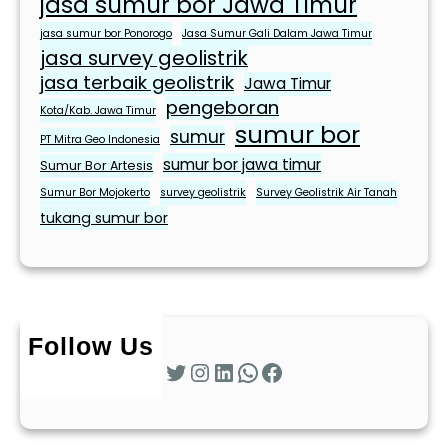
jasa sumur bor Jawa Timur
jasa sumur bor Ponorogo
Jasa Sumur Gali Dalam Jawa Timur
jasa survey geolistrik
jasa terbaik geolistrik
Jawa Timur
pengeboran
Kota/Kab. Jawa Timur
sumur bor
sumur
PT Mitra Geo Indonesia
sumur bor jawa timur
Sumur Bor Artesis
Sumur Bor Mojokerto
survey geolistrik
Survey Geolistrik Air Tanah
tukang sumur bor
Follow Us
Twitter
Instagram
LinkedIn
WhatsApp
Facebook