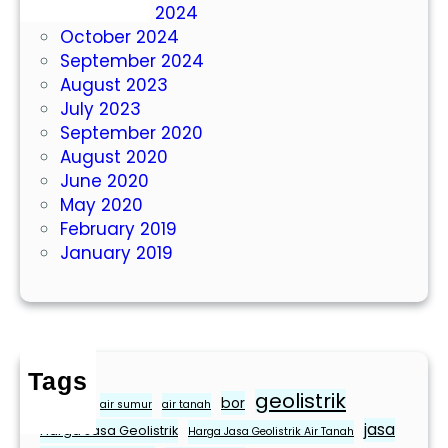
November 2024
October 2024
September 2024
August 2023
July 2023
September 2020
August 2020
June 2020
May 2020
February 2019
January 2019
Tags
geolistrik
bor
air bersih
air sumur
air tanah
jasa
Harga Jasa Geolistrik
Harga Jasa Geolistrik Air Tanah