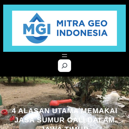
Skip
to
content
S
e
a
r
c
h
4 ALASAN UTAMA MEMAKAI
JASA SUMUR GALI DALAM