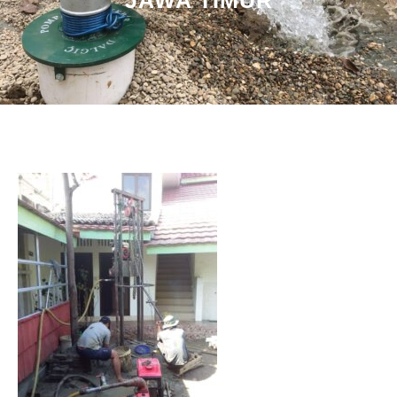
JAWA TIMUR