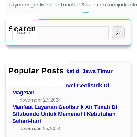
Layanan geolistrik air tanah di Situbondo menjadi sa
Search
S
e
a
r
c
h
Popular Posts
Jasa Geolistrik terdekat di Jawa Timur
December 8, 2024
6 Kelebihan Jasa Survei Geolistrik Di
Magetan
November 27, 2024
Manfaat Layanan Geolistrik Air Tanah Di
Situbondo Untuk Memenuhi Kebutuhan
Sehari-hari
November 25, 2024