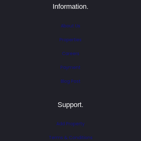
Information.
About Us
Properties
Careers
Payment
Blog Post
Support.
Add Property
Terms & Conditions