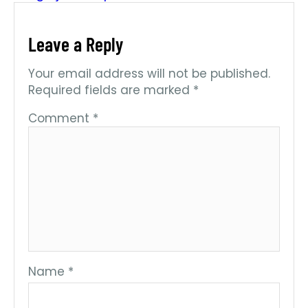
Leave a Reply
Your email address will not be published.
Required fields are marked
*
Comment
*
Name
*