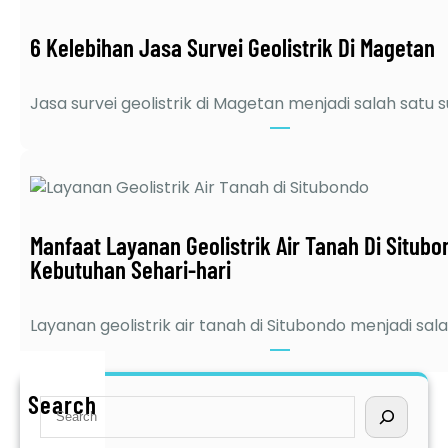
6 Kelebihan Jasa Survei Geolistrik Di Magetan
Jasa survei geolistrik di Magetan menjadi salah satu 
Manfaat Layanan Geolistrik Air Tanah Di Situ
Kebutuhan Sehari-hari
Layanan geolistrik air tanah di Situbondo menjadi sa
Search
S
e