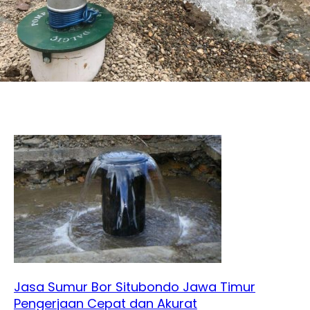
Jasa Sumur Bor Situbondo Jawa Timur
Pengerjaan Cepat dan Akurat