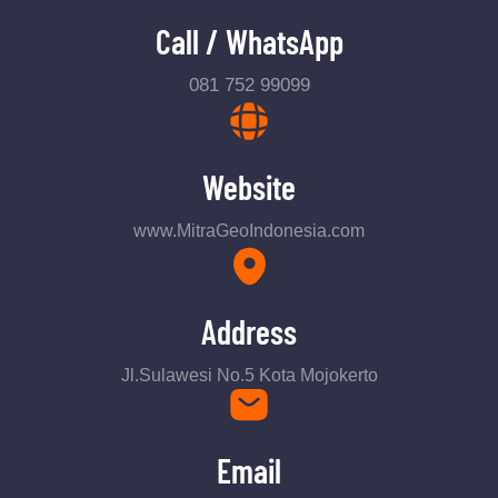
Call / WhatsApp
081 752 99099
Website
www.MitraGeoIndonesia.com
Address
Jl.Sulawesi No.5 Kota Mojokerto
Email