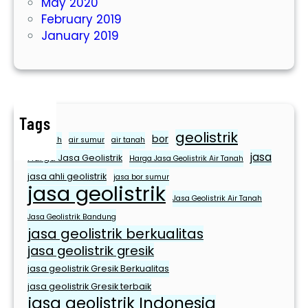
May 2020
U
February 2019
n
January 2019
t
u
k
M
e
Tags
m
geolistrik
bor
e
air bersih
air sumur
air tanah
jasa
n
Harga Jasa Geolistrik
Harga Jasa Geolistrik Air Tanah
u
jasa ahli geolistrik
jasa bor sumur
jasa geolistrik
h
Jasa Geolistrik Air Tanah
i
Jasa Geolistrik Bandung
K
jasa geolistrik berkualitas
e
jasa geolistrik gresik
b
jasa geolistrik Gresik Berkualitas
u
jasa geolistrik Gresik terbaik
t
jasa geolistrik Indonesia
u