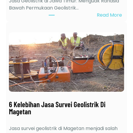
Jasa Geolistrik di Jawa Timur: Menguak Rahasia
Bawah Permukaan Geolistrik…
:
Read More
J
a
s
a
G
e
o
l
i
s
t
r
6 Kelebihan Jasa Survei Geolistrik Di
i
Magetan
k
t
Jasa survei geolistrik di Magetan menjadi salah
e