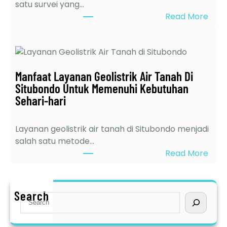
satu survei yang…
r
:
Read More
d
6
e
K
k
e
a
l
t
Manfaat Layanan Geolistrik Air Tanah Di
e
d
Situbondo Untuk Memenuhi Kebutuhan
b
i
Sehari-hari
i
J
h
a
a
w
Layanan geolistrik air tanah di Situbondo menjadi
n
a
salah satu metode…
J
T
:
Read More
a
i
M
s
m
a
a
u
n
Search
S
S
r
f
e
u
a
a
r
a