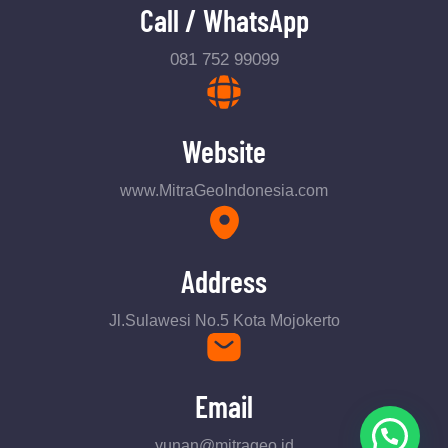
Call / WhatsApp
081 752 99099
Website
www.MitraGeoIndonesia.com
Address
Jl.Sulawesi No.5 Kota Mojokerto
Email
yunan@mitrageo.id