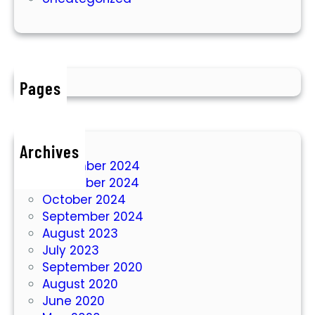
A
t
i
a
r
n
T
a
Pages
n
a
h
D
Archives
i
December 2024
S
November 2024
i
October 2024
t
September 2024
u
August 2023
b
July 2023
o
September 2020
n
August 2020
d
June 2020
o