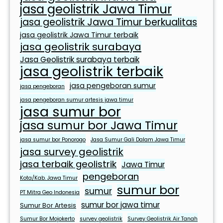
jasa geolistrik Jawa Timur
h
jasa geolistrik Jawa Timur berkualitas
a
n
jasa geolistrik Jawa Timur terbaik
jasa geolistrik surabaya
S
e
Jasa Geolistrik surabaya terbaik
jasa geolistrik terbaik
h
a
jasa pengeboran sumur
jasa pengeboran
r
jasa pengeboran sumur artesis jawa timur
i
jasa sumur bor
-
jasa sumur bor Jawa Timur
h
jasa sumur bor Ponorogo
Jasa Sumur Gali Dalam Jawa Timur
a
jasa survey geolistrik
r
jasa terbaik geolistrik
Jawa Timur
i
pengeboran
Kota/Kab. Jawa Timur
sumur bor
sumur
PT Mitra Geo Indonesia
sumur bor jawa timur
Sumur Bor Artesis
Sumur Bor Mojokerto
survey geolistrik
Survey Geolistrik Air Tanah