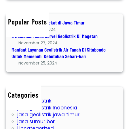
r
v
t
c
e
L
h
i
a
Popular Posts
Jasa Geolistrik terdekat di Jawa Timur
G
y
December 8, 2024
e
a
6 Kelebihan Jasa Survei Geolistrik Di Magetan
o
n
November 27, 2024
l
a
Manfaat Layanan Geolistrik Air Tanah Di Situbondo
i
n
Untuk Memenuhi Kebutuhan Sehari-hari
s
G
November 25, 2024
t
e
r
o
i
l
k
i
Categories
D
s
jasa geolistrik
i
t
jasa geolistrik Indonesia
M
r
jasa geolistrik jawa timur
a
i
jasa sumur bor
g
k
Uncategorized
e