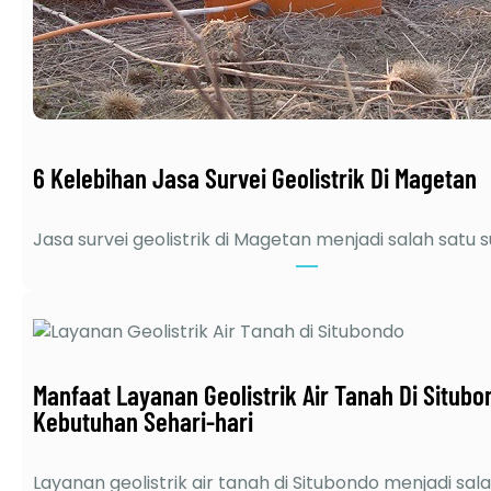
6 Kelebihan Jasa Survei Geolistrik Di Magetan
Jasa survei geolistrik di Magetan menjadi salah satu 
Manfaat Layanan Geolistrik Air Tanah Di Situ
Kebutuhan Sehari-hari
Layanan geolistrik air tanah di Situbondo menjadi sa