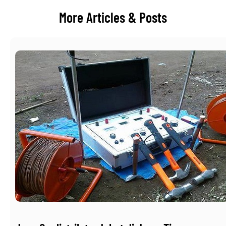
More Articles & Posts