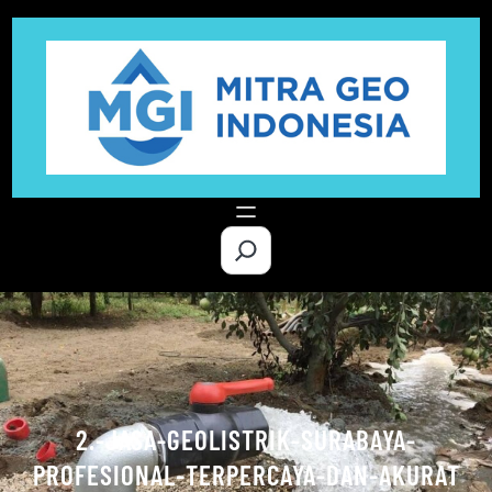
Skip
to
content
S
e
a
r
c
h
2.-JASA-GEOLISTRIK-SURABAYA-
PROFESIONAL-TERPERCAYA-DAN-AKURAT