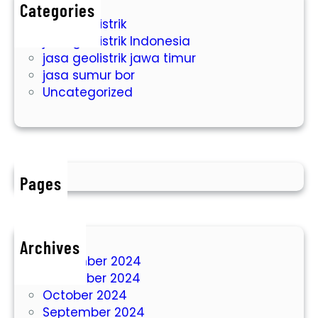
Categories
jasa geolistrik
jasa geolistrik Indonesia
jasa geolistrik jawa timur
jasa sumur bor
Uncategorized
Pages
Archives
December 2024
November 2024
October 2024
September 2024