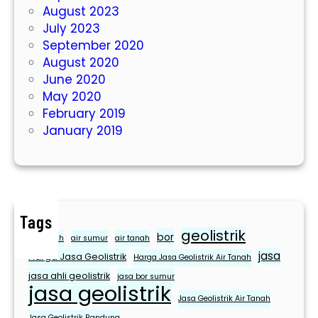
August 2023
July 2023
September 2020
August 2020
June 2020
May 2020
February 2019
January 2019
Tags
geolistrik
bor
air bersih
air sumur
air tanah
jasa
Harga Jasa Geolistrik
Harga Jasa Geolistrik Air Tanah
jasa ahli geolistrik
jasa bor sumur
jasa geolistrik
Jasa Geolistrik Air Tanah
Jasa Geolistrik Bandung