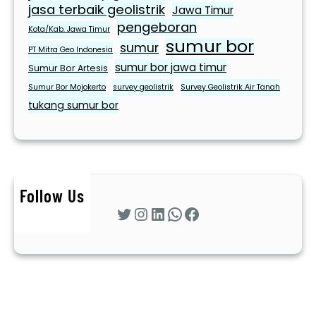
jasa terbaik geolistrik
Jawa Timur
pengeboran
Kota/Kab. Jawa Timur
sumur bor
sumur
PT Mitra Geo Indonesia
sumur bor jawa timur
Sumur Bor Artesis
Sumur Bor Mojokerto
survey geolistrik
Survey Geolistrik Air Tanah
tukang sumur bor
Follow Us
Twitter
Instagram
LinkedIn
WhatsApp
Facebook