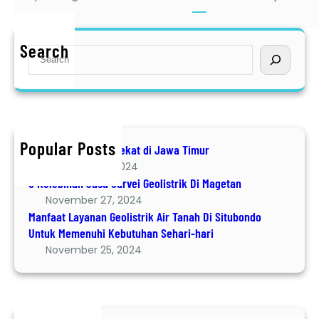
Search
S
e
a
r
c
h
Popular Posts
Jasa Geolistrik terdekat di Jawa Timur
December 8, 2024
6 Kelebihan Jasa Survei Geolistrik Di Magetan
November 27, 2024
Manfaat Layanan Geolistrik Air Tanah Di Situbondo
Untuk Memenuhi Kebutuhan Sehari-hari
November 25, 2024