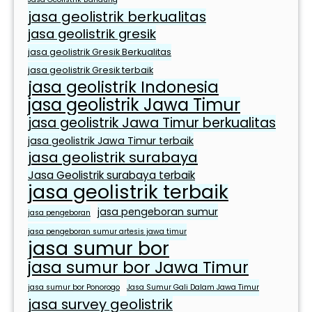
jasa geolistrik berkualitas
jasa geolistrik gresik
jasa geolistrik Gresik Berkualitas
jasa geolistrik Gresik terbaik
jasa geolistrik Indonesia
jasa geolistrik Jawa Timur
jasa geolistrik Jawa Timur berkualitas
jasa geolistrik Jawa Timur terbaik
jasa geolistrik surabaya
Jasa Geolistrik surabaya terbaik
jasa geolistrik terbaik
jasa pengeboran sumur
jasa pengeboran
jasa pengeboran sumur artesis jawa timur
jasa sumur bor
jasa sumur bor Jawa Timur
jasa sumur bor Ponorogo
Jasa Sumur Gali Dalam Jawa Timur
jasa survey geolistrik