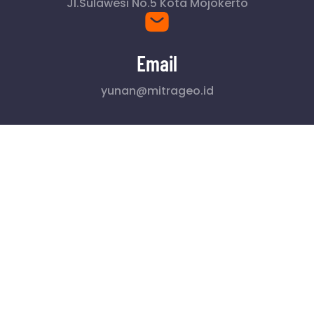
Jl.Sulawesi No.5 Kota Mojokerto
Email
yunan@mitrageo.id