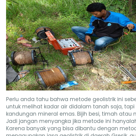
Perlu anda tahu bahwa metode geolistrik ini s
untuk melihat kadar air didalam tanah saja, tapi 
kandungan mineral emas. Bijih besi, timah atau
Jadi jangan menyangka jika metode ini hanyal
Karena banyak yang bisa dibantu dengan metode ge
menggunakan jasa geolistrik di daerah Gresik, gu