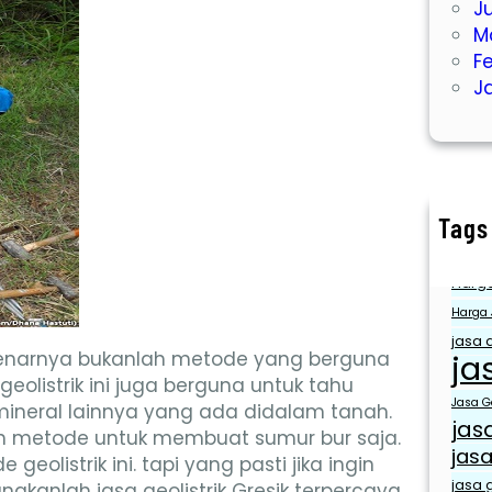
J
M
F
J
Tags
air ber
Harga
Harga 
jasa a
ebenarnya bukanlah metode yang berguna
ja
geolistrik ini juga berguna untuk tahu
Jasa Ge
 mineral lainnya yang ada didalam tanah.
jas
ah metode untuk membuat sumur bur saja.
jasa
olistrik ini. tapi yang pasti jika ingin
jasa g
nakanlah jasa geolistrik Gresik terpercaya