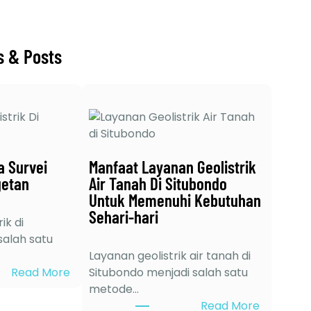
s & Posts
a Survei
Manfaat Layanan Geolistrik
getan
Air Tanah Di Situbondo
Untuk Memenuhi Kebutuhan
Sehari-hari
ik di
alah satu
Layanan geolistrik air tanah di
:
Read More
Situbondo menjadi salah satu
6
metode…
K
:
Read More