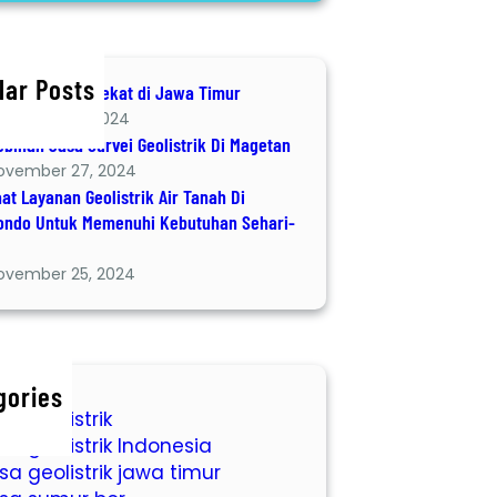
lar Posts
Geolistrik terdekat di Jawa Timur
ecember 8, 2024
ebihan Jasa Survei Geolistrik Di Magetan
ovember 27, 2024
at Layanan Geolistrik Air Tanah Di
ondo Untuk Memenuhi Kebutuhan Sehari-
ovember 25, 2024
gories
sa geolistrik
sa geolistrik Indonesia
sa geolistrik jawa timur