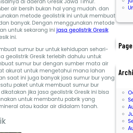
j
isalnya di daerah Gresik Jawa Timur.
U
ber air bersih bukan hal yang mudah. dan
unakan metode geolistrik ini untuk membuat
ih dan banyak. Dengan menggunakan metode
 Dan untuk sekarang ini
jasa geolistrik Gresik
ik ini.
Page
buat sumur bur untuk kehidupan sehari-
 geolistrik Gresik terlebih dahulu untuk
embuat sumur bur dengan sumber mata air
ngat akurat untuk mengetahui mana lahan
Arch
an saat ini juga banyak jasa sumur bur yang
D
ini satu paket untuk membuat sumur bur
N
atakan jika jasa geolistrik Gresik ini bisa
O
gunakan untuk membantu pabrik yang
S
ineral atau kadar air didalam tanah.
A
J
ik
S
A