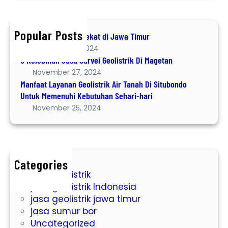
a
r
v
t
T
c
e
L
i
h
i
a
Popular Posts
Jasa Geolistrik terdekat di Jawa Timur
m
G
y
December 8, 2024
u
e
a
6 Kelebihan Jasa Survei Geolistrik Di Magetan
r
o
n
November 27, 2024
l
a
Manfaat Layanan Geolistrik Air Tanah Di Situbondo
i
n
Untuk Memenuhi Kebutuhan Sehari-hari
s
G
November 25, 2024
t
e
r
o
i
l
k
i
Categories
D
s
jasa geolistrik
i
t
jasa geolistrik Indonesia
M
r
jasa geolistrik jawa timur
a
i
jasa sumur bor
g
k
Uncategorized
e
A