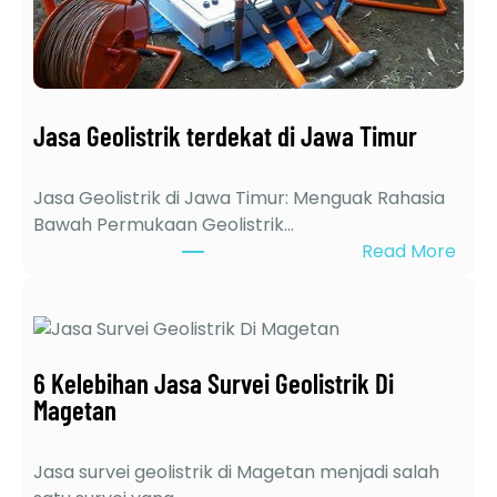
Jasa Geolistrik terdekat di Jawa Timur
Jasa Geolistrik di Jawa Timur: Menguak Rahasia
Bawah Permukaan Geolistrik…
:
Read More
J
a
s
a
6 Kelebihan Jasa Survei Geolistrik Di
G
Magetan
e
o
l
Jasa survei geolistrik di Magetan menjadi salah
i