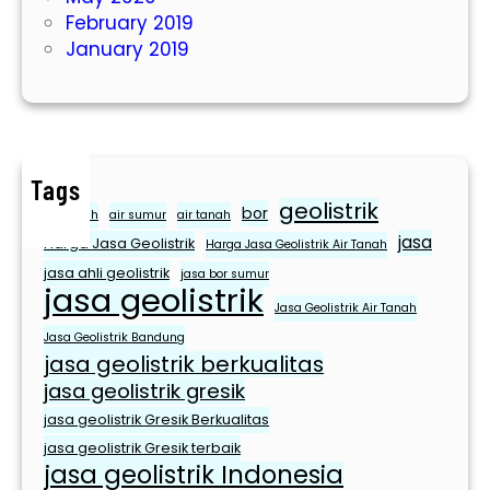
U
February 2019
n
January 2019
t
u
k
M
e
Tags
m
geolistrik
bor
e
air bersih
air sumur
air tanah
jasa
n
Harga Jasa Geolistrik
Harga Jasa Geolistrik Air Tanah
u
jasa ahli geolistrik
jasa bor sumur
jasa geolistrik
h
Jasa Geolistrik Air Tanah
i
Jasa Geolistrik Bandung
K
jasa geolistrik berkualitas
e
jasa geolistrik gresik
b
jasa geolistrik Gresik Berkualitas
u
jasa geolistrik Gresik terbaik
t
jasa geolistrik Indonesia
u