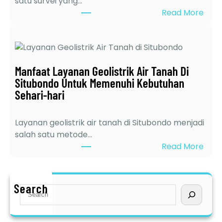
satu survei yang…
s
:
Read More
t
6
r
K
i
e
k
l
t
Manfaat Layanan Geolistrik Air Tanah Di
e
e
Situbondo Untuk Memenuhi Kebutuhan
b
r
Sehari-hari
i
d
h
e
a
Layanan geolistrik air tanah di Situbondo menjadi
k
n
salah satu metode…
a
J
:
Read More
t
a
M
d
s
a
i
a
n
Search
J
S
S
f
a
e
u
a
w
a
r
a