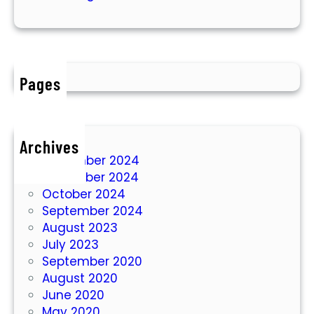
t
i
a
r
n
T
a
Pages
n
a
h
D
Archives
i
December 2024
S
November 2024
i
October 2024
t
September 2024
u
August 2023
b
July 2023
o
September 2020
n
August 2020
d
June 2020
o
May 2020