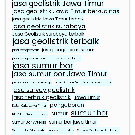
jasa geolistrik Jawa Timur
h
jasa geolistrik Jawa Timur berkualitas
a
n
jasa geolistrik Jawa Timur terbaik
jasa geolistrik surabaya
S
e
Jasa Geolistrik surabaya terbaik
jasa geolistrik terbaik
h
a
jasa pengeboran sumur
jasa pengeboran
r
jasa pengeboran sumur artesis jawa timur
i
jasa sumur bor
-
jasa sumur bor Jawa Timur
h
jasa sumur bor Ponorogo
Jasa Sumur Gali Dalam Jawa Timur
a
jasa survey geolistrik
r
jasa terbaik geolistrik
Jawa Timur
i
pengeboran
Kota/Kab. Jawa Timur
sumur bor
sumur
PT Mitra Geo Indonesia
sumur bor jawa timur
Sumur Bor Artesis
Sumur Bor Mojokerto
survey geolistrik
Survey Geolistrik Air Tanah