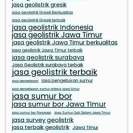
e
jasa geolistrik gresik
b
jasa geolistrik Gresik Berkualitas
u
jasa geolistrik Gresik terbaik
t
jasa geolistrik Indonesia
u
jasa geolistrik Jawa Timur
h
jasa geolistrik Jawa Timur berkualitas
a
n
jasa geolistrik Jawa Timur terbaik
jasa geolistrik surabaya
S
e
Jasa Geolistrik surabaya terbaik
jasa geolistrik terbaik
h
a
jasa pengeboran sumur
jasa pengeboran
r
jasa pengeboran sumur artesis jawa timur
i
jasa sumur bor
-
jasa sumur bor Jawa Timur
h
jasa sumur bor Ponorogo
Jasa Sumur Gali Dalam Jawa Timur
a
jasa survey geolistrik
r
jasa terbaik geolistrik
Jawa Timur
i