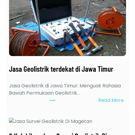
Jasa Geolistrik terdekat di Jawa Timur
Jasa Geolistrik di Jawa Timur: Menguak Rahasia
Bawah Permukaan Geolistrik…
:
Read More
J
a
s
a