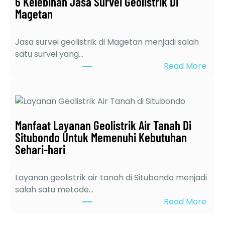
6 Kelebihan Jasa Survei Geolistrik Di
G
Magetan
e
o
l
Jasa survei geolistrik di Magetan menjadi salah
i
satu survei yang…
s
:
Read More
t
6
r
K
i
e
k
l
t
Manfaat Layanan Geolistrik Air Tanah Di
e
e
Situbondo Untuk Memenuhi Kebutuhan
b
r
Sehari-hari
i
d
h
e
a
Layanan geolistrik air tanah di Situbondo menjadi
k
n
salah satu metode…
a
J
:
Read More
t
a
M
d
s