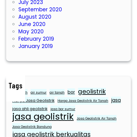
July 2023
o
September 2020
n
August 2020
d
June 2020
o
May 2020
U
February 2019
n
January 2019
t
u
k
M
e
Tags
m
geolistrik
bor
e
air bersih
air sumur
air tanah
jasa
n
Harga Jasa Geolistrik
Harga Jasa Geolistrik Air Tanah
u
jasa ahli geolistrik
jasa bor sumur
jasa geolistrik
h
Jasa Geolistrik Air Tanah
i
Jasa Geolistrik Bandung
K
jasa geolistrik berkualitas