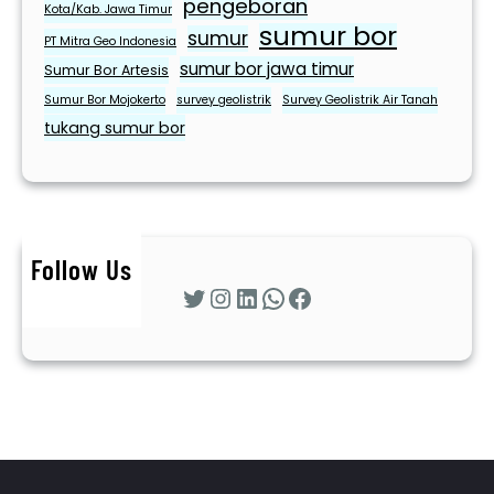
pengeboran
Kota/Kab. Jawa Timur
sumur bor
sumur
PT Mitra Geo Indonesia
sumur bor jawa timur
Sumur Bor Artesis
Sumur Bor Mojokerto
survey geolistrik
Survey Geolistrik Air Tanah
tukang sumur bor
Follow Us
Twitter
Instagram
LinkedIn
WhatsApp
Facebook