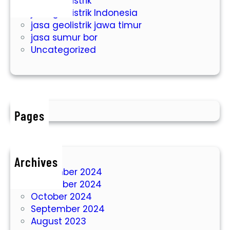
jasa geolistrik
i
t
jasa geolistrik Indonesia
M
r
jasa geolistrik jawa timur
a
i
jasa sumur bor
g
k
Uncategorized
e
A
t
i
a
r
n
T
a
Pages
n
a
h
D
Archives
i
December 2024
S
November 2024
i
October 2024
t
September 2024
u
August 2023
b