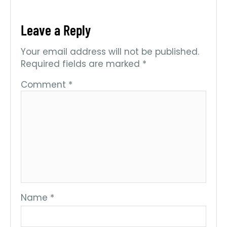
Leave a Reply
Your email address will not be published.
Required fields are marked
*
Comment
*
Name
*