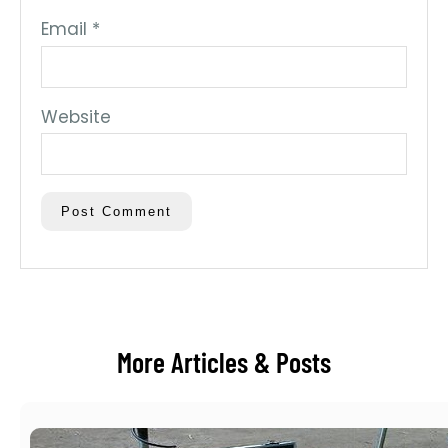
Email
*
Website
More Articles & Posts