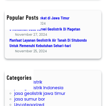
r
c
h
Popular Posts
Jasa Geolistrik terdekat di Jawa Timur
December 8, 2024
6 Kelebihan Jasa Survei Geolistrik Di Magetan
November 27, 2024
Manfaat Layanan Geolistrik Air Tanah Di Situbondo
Untuk Memenuhi Kebutuhan Sehari-hari
November 25, 2024
Categories
jasa geolistrik
jasa geolistrik Indonesia
jasa geolistrik jawa timur
jasa sumur bor
Uncategorized