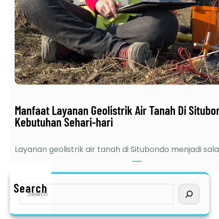
Manfaat Layanan Geolistrik Air Tanah Di Situ
Kebutuhan Sehari-hari
Layanan geolistrik air tanah di Situbondo menjadi sa
Search
S
e
a