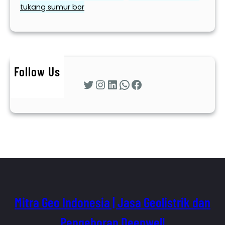
tukang sumur bor
Follow Us
Twitter
Instagram
LinkedIn
WhatsApp
Facebook
Mitra Geo Indonesia | Jasa Geolistrik dan
Pengeboran Deepwell