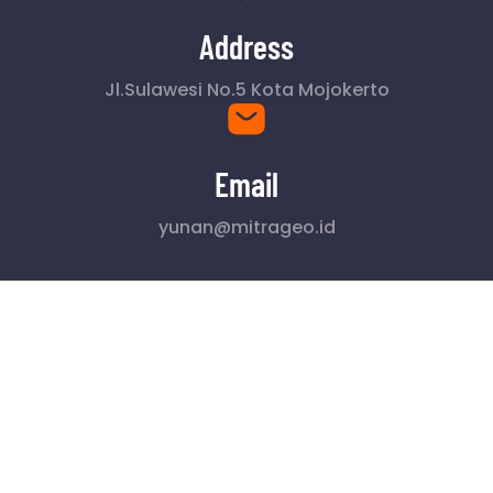
Address
Jl.Sulawesi No.5 Kota Mojokerto
Email
yunan@mitrageo.id