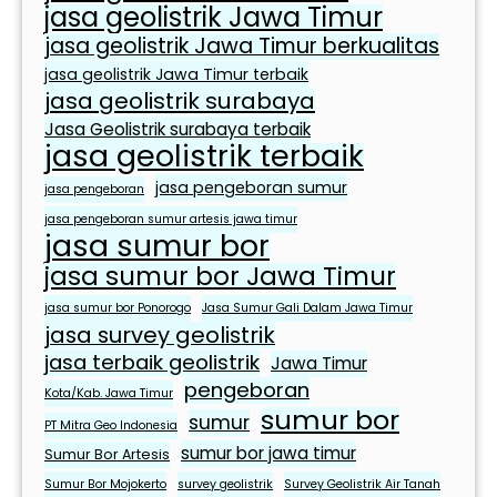
jasa geolistrik Jawa Timur
jasa geolistrik Jawa Timur berkualitas
jasa geolistrik Jawa Timur terbaik
jasa geolistrik surabaya
Jasa Geolistrik surabaya terbaik
jasa geolistrik terbaik
jasa pengeboran sumur
jasa pengeboran
jasa pengeboran sumur artesis jawa timur
jasa sumur bor
jasa sumur bor Jawa Timur
jasa sumur bor Ponorogo
Jasa Sumur Gali Dalam Jawa Timur
jasa survey geolistrik
jasa terbaik geolistrik
Jawa Timur
pengeboran
Kota/Kab. Jawa Timur
sumur bor
sumur
PT Mitra Geo Indonesia
sumur bor jawa timur
Sumur Bor Artesis
Sumur Bor Mojokerto
survey geolistrik
Survey Geolistrik Air Tanah