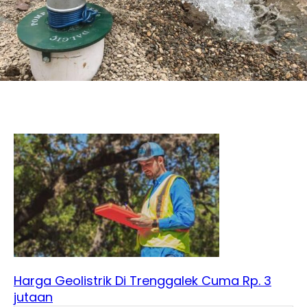
Harga Geolistrik Di Trenggalek Cuma Rp. 3
jutaan