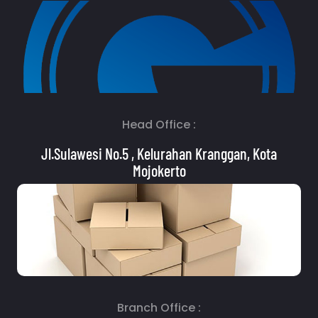
Head Office :
Jl.Sulawesi No.5 , Kelurahan Kranggan, Kota
Mojokerto
Branch Office :