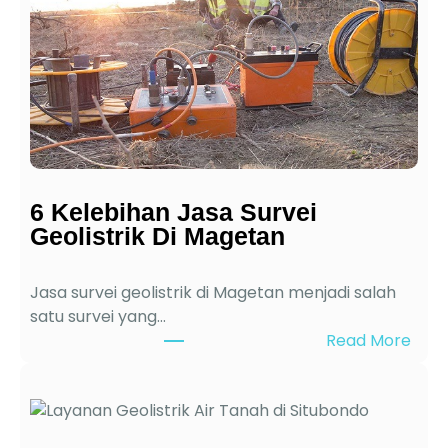
a
G
e
o
l
i
s
t
r
6 Kelebihan Jasa Survei
i
Geolistrik Di Magetan
k
t
Jasa survei geolistrik di Magetan menjadi salah
e
satu survei yang…
r
:
Read More
d
6
e
K
k
e
a
l
t