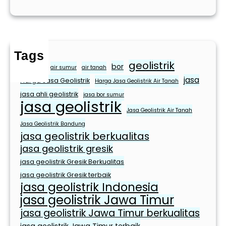
M
e
m
e
Tags
n
geolistrik
bor
air bersih
air sumur
air tanah
u
jasa
h
Harga Jasa Geolistrik
Harga Jasa Geolistrik Air Tanah
i
jasa ahli geolistrik
jasa bor sumur
jasa geolistrik
K
Jasa Geolistrik Air Tanah
e
Jasa Geolistrik Bandung
b
jasa geolistrik berkualitas
u
jasa geolistrik gresik
t
jasa geolistrik Gresik Berkualitas
u
jasa geolistrik Gresik terbaik
h
jasa geolistrik Indonesia
a
jasa geolistrik Jawa Timur
n
jasa geolistrik Jawa Timur berkualitas
S