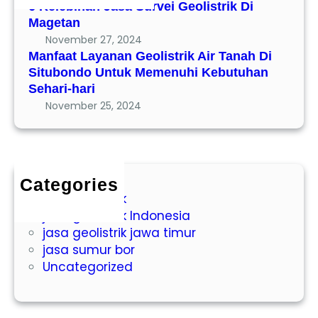
a
6 Kelebihan Jasa Survei Geolistrik Di
l
n
Magetan
i
a
November 27, 2024
s
n
Manfaat Layanan Geolistrik Air Tanah Di
t
G
Situbondo Untuk Memenuhi Kebutuhan
r
e
Sehari-hari
i
o
November 25, 2024
k
l
D
i
i
s
M
t
Categories
a
r
jasa geolistrik
g
i
jasa geolistrik Indonesia
e
k
jasa geolistrik jawa timur
t
A
jasa sumur bor
a
i
Uncategorized
n
r
T
a