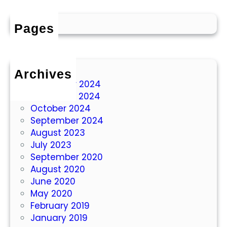
n
a
Pages
h
D
i
S
Archives
i
December 2024
t
November 2024
u
October 2024
b
September 2024
o
August 2023
n
July 2023
d
September 2020
o
August 2020
U
June 2020
n
May 2020
t
February 2019
u
January 2019
k