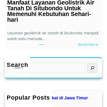
Manfaat Layanan Geolistrik Air
e
d
Tanah Di Situbondo Untuk
b
i
Memenuhi Kebutuhan Sehari-
i
J
hari
h
a
a
w
n
a
Layanan geolistrik air tanah di Situbondo menjadi
J
T
salah satu metode…
a
i
:
Read More
s
m
M
a
u
a
S
r
n
Search
u
S
f
r
e
a
v
a
a
e
r
t
i
c
L
G
h
a
Popular Posts
Jasa Geolistrik terdekat di Jawa Timur
e
y
December 8, 2024
o