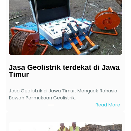
Jasa Geolistrik terdekat di Jawa
Timur
Jasa Geolistrik di Jawa Timur: Menguak Rahasia
Bawah Permukaan Geolistrik…
:
Read More
J
a
s