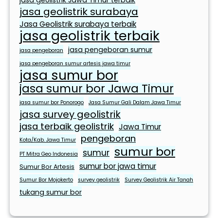
jasa geolistrik Jawa Timur terbaik
e
jasa geolistrik surabaya
h
a
Jasa Geolistrik surabaya terbaik
jasa geolistrik terbaik
r
i
jasa pengeboran sumur
jasa pengeboran
-
jasa pengeboran sumur artesis jawa timur
h
jasa sumur bor
a
jasa sumur bor Jawa Timur
r
jasa sumur bor Ponorogo
Jasa Sumur Gali Dalam Jawa Timur
i
jasa survey geolistrik
jasa terbaik geolistrik
Jawa Timur
pengeboran
Kota/Kab. Jawa Timur
sumur bor
sumur
PT Mitra Geo Indonesia
sumur bor jawa timur
Sumur Bor Artesis
Sumur Bor Mojokerto
survey geolistrik
Survey Geolistrik Air Tanah
tukang sumur bor