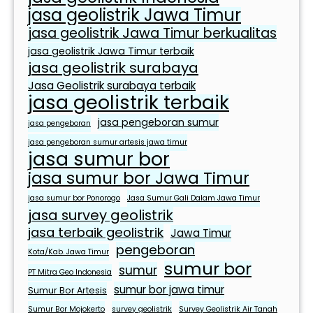
u
jasa geolistrik Jawa Timur
h
jasa geolistrik Jawa Timur berkualitas
a
n
jasa geolistrik Jawa Timur terbaik
jasa geolistrik surabaya
S
e
Jasa Geolistrik surabaya terbaik
jasa geolistrik terbaik
h
a
jasa pengeboran sumur
jasa pengeboran
r
jasa pengeboran sumur artesis jawa timur
i
jasa sumur bor
-
jasa sumur bor Jawa Timur
h
jasa sumur bor Ponorogo
Jasa Sumur Gali Dalam Jawa Timur
a
jasa survey geolistrik
r
jasa terbaik geolistrik
Jawa Timur
i
pengeboran
Kota/Kab. Jawa Timur
sumur bor
sumur
PT Mitra Geo Indonesia
sumur bor jawa timur
Sumur Bor Artesis
Sumur Bor Mojokerto
survey geolistrik
Survey Geolistrik Air Tanah