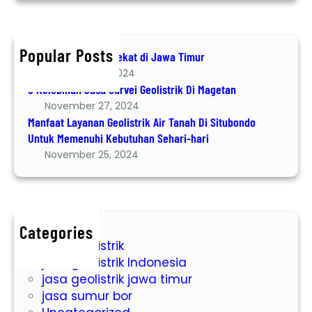
a
a
r
v
t
T
c
e
L
i
h
i
a
Popular Posts
Jasa Geolistrik terdekat di Jawa Timur
m
G
y
December 8, 2024
u
e
a
6 Kelebihan Jasa Survei Geolistrik Di Magetan
r
o
n
November 27, 2024
l
a
Manfaat Layanan Geolistrik Air Tanah Di Situbondo
i
n
Untuk Memenuhi Kebutuhan Sehari-hari
s
G
November 25, 2024
t
e
r
o
i
l
k
i
Categories
D
s
jasa geolistrik
i
t
jasa geolistrik Indonesia
M
r
jasa geolistrik jawa timur
a
i
jasa sumur bor
g
k