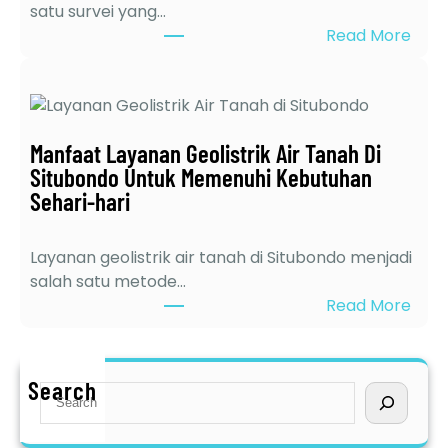
i
satu survei yang…
s
:
Read More
t
6
r
K
i
e
k
l
t
Manfaat Layanan Geolistrik Air Tanah Di
e
e
Situbondo Untuk Memenuhi Kebutuhan
b
r
Sehari-hari
i
d
h
e
a
Layanan geolistrik air tanah di Situbondo menjadi
k
n
salah satu metode…
a
J
:
Read More
t
a
M
d
s
a
i
a
n
Search
J
S
S
f
a
e
u
a
w
a
r