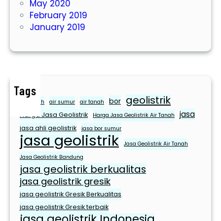
May 2020
U
February 2019
n
January 2019
t
u
k
M
e
Tags
m
geolistrik
bor
e
air bersih
air sumur
air tanah
jasa
n
Harga Jasa Geolistrik
Harga Jasa Geolistrik Air Tanah
u
jasa ahli geolistrik
jasa bor sumur
jasa geolistrik
h
Jasa Geolistrik Air Tanah
i
Jasa Geolistrik Bandung
K
jasa geolistrik berkualitas
e
jasa geolistrik gresik
b
jasa geolistrik Gresik Berkualitas
u
jasa geolistrik Gresik terbaik
t
jasa geolistrik Indonesia