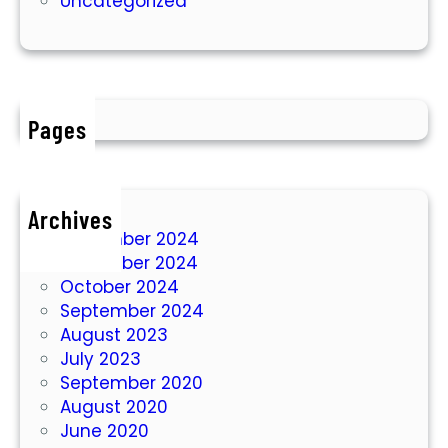
Uncategorized
e
A
t
i
a
r
n
T
a
Pages
n
a
h
D
Archives
i
December 2024
S
November 2024
i
October 2024
t
September 2024
u
August 2023
b
July 2023
o
September 2020
n
August 2020
d
June 2020
o