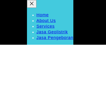
Home
About Us
Services
Jasa Geolistrik
Jasa Pengeboran
I JASA PENGEBORAN
HAMI DULU KEDALA
SUAI DATARAN RUM