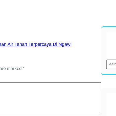
n Air Tanah Terpercaya Di Ngawi
S
e
s are marked
*
a
r
c
h