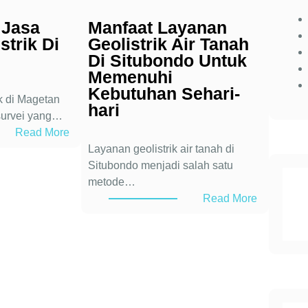
 Jasa
Manfaat Layanan
strik Di
Geolistrik Air Tanah
Di Situbondo Untuk
Memenuhi
Kebutuhan Sehari-
ik di Magetan
hari
survei yang…
:
Read More
6
Layanan geolistrik air tanah di
K
Situbondo menjadi salah satu
e
metode…
l
:
Read More
e
M
b
a
i
n
h
f
a
a
n
a