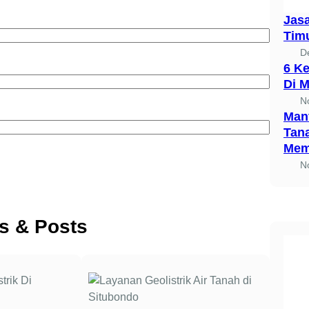
Jasa
Tim
D
6 Ke
Di 
N
Manf
Tan
Mem
N
es & Posts