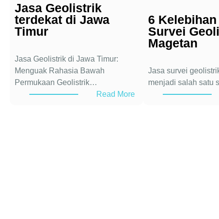
Jasa Geolistrik
terdekat di Jawa
6 Kelebihan
Timur
Survei Geoli
Magetan
Jasa Geolistrik di Jawa Timur:
Menguak Rahasia Bawah
Jasa survei geolistr
Permukaan Geolistrik…
menjadi salah satu 
:
Read More
J
a
s
a
G
e
o
l
i
s