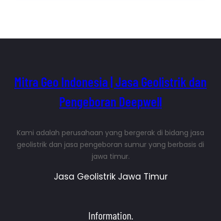
Mitra Geo Indonesia | Jasa Geolistrik dan
Pengeboran Deepwell
Kami adalah perusahaan yang bergerak di bidang jasa
geolistrik dan jasa pengeboran sumur yang berbasis di
jawa timur.
Jasa Geolistrik Jawa Timur
Information.