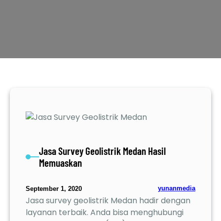
Jasa Survey Geolistrik Medan Hasil
Memuaskan
yunanmedia
September 1, 2020
Jasa survey geolistrik Medan hadir dengan
layanan terbaik. Anda bisa menghubungi