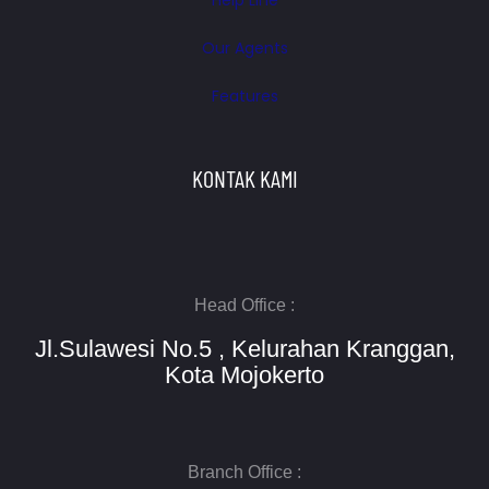
Help Line
Our Agents
Features
KONTAK KAMI
Head Office :
Jl.Sulawesi No.5 , Kelurahan Kranggan,
Kota Mojokerto
Branch Office :