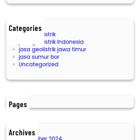
t
r
i
k
Categories
jasa geolistrik
M
jasa geolistrik Indonesia
e
jasa geolistrik jawa timur
d
jasa sumur bor
a
Uncategorized
n
H
a
s
i
l
Pages
M
e
m
Archives
u
December 2024
a