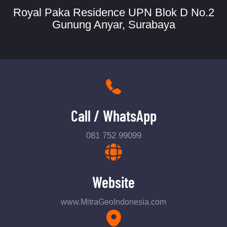
Royal Paka Residence UPN Blok D No.2
Gunung Anyar, Surabaya
Call / WhatsApp
081 752 99099
Website
www.MitraGeoIndonesia.com