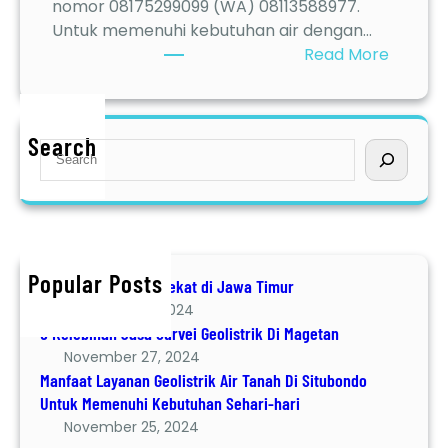
nomor 08175299099 (WA) 08113588977.
Untuk memenuhi kebutuhan air dengan…
:
Read More
J
a
s
Search
S
a
e
S
a
u
r
r
c
v
h
e
Popular Posts
Jasa Geolistrik terdekat di Jawa Timur
y
December 8, 2024
G
6 Kelebihan Jasa Survei Geolistrik Di Magetan
e
November 27, 2024
o
Manfaat Layanan Geolistrik Air Tanah Di Situbondo
l
Untuk Memenuhi Kebutuhan Sehari-hari
i
November 25, 2024
s