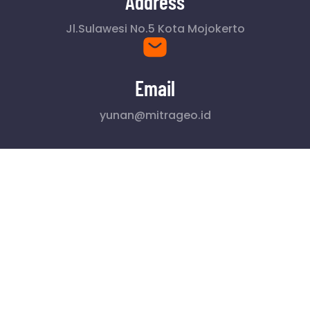
Address
Jl.Sulawesi No.5 Kota Mojokerto
Email
yunan@mitrageo.id