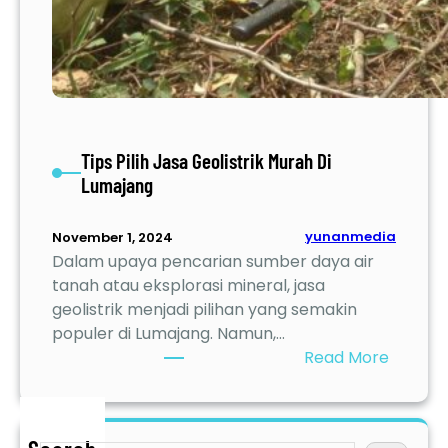
Tips Pilih Jasa Geolistrik Murah Di
Lumajang
yunanmedia
November 1, 2024
Dalam upaya pencarian sumber daya air
tanah atau eksplorasi mineral, jasa
geolistrik menjadi pilihan yang semakin
populer di Lumajang. Namun,…
:
Read More
T
i
p