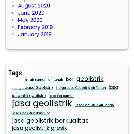
August 2020
June 2020
May 2020
February 2019
January 2019
Tags
geolistrik
bor
air bersih
air sumur
air tanah
jasa
Harga Jasa Geolistrik
Harga Jasa Geolistrik Air Tanah
jasa ahli geolistrik
jasa bor sumur
jasa geolistrik
Jasa Geolistrik Air Tanah
Jasa Geolistrik Bandung
jasa geolistrik berkualitas
jasa geolistrik gresik