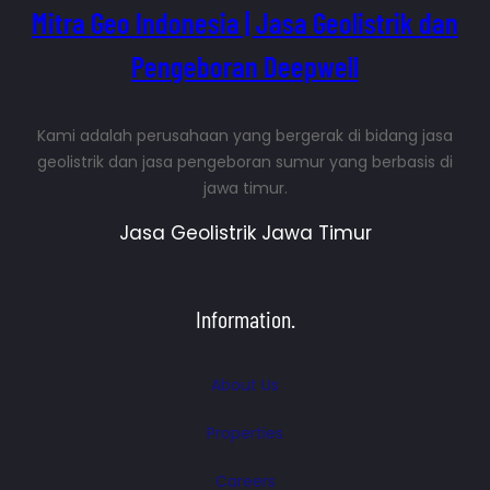
Mitra Geo Indonesia | Jasa Geolistrik dan
Pengeboran Deepwell
Kami adalah perusahaan yang bergerak di bidang jasa
geolistrik dan jasa pengeboran sumur yang berbasis di
jawa timur.
Jasa Geolistrik Jawa Timur
Information.
About Us
Properties
Careers