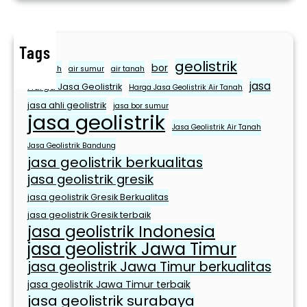
e
s
i
Tags
geolistrik
s
bor
air bersih
air sumur
air tanah
J
jasa
Harga Jasa Geolistrik
Harga Jasa Geolistrik Air Tanah
a
jasa ahli geolistrik
jasa bor sumur
w
jasa geolistrik
Jasa Geolistrik Air Tanah
a
T
Jasa Geolistrik Bandung
jasa geolistrik berkualitas
i
jasa geolistrik gresik
m
u
jasa geolistrik Gresik Berkualitas
r
jasa geolistrik Gresik terbaik
jasa geolistrik Indonesia
jasa geolistrik Jawa Timur
jasa geolistrik Jawa Timur berkualitas
jasa geolistrik Jawa Timur terbaik
jasa geolistrik surabaya