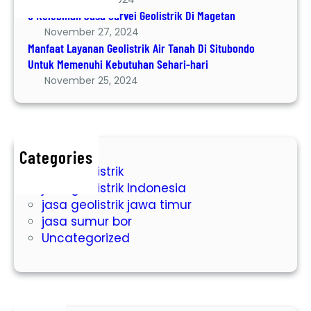
m
6 Kelebihan Jasa Survei Geolistrik Di Magetan
b
November 27, 2024
u
Manfaat Layanan Geolistrik Air Tanah Di Situbondo
a
Untuk Memenuhi Kebutuhan Sehari-hari
t
November 25, 2024
S
u
m
u
r
Categories
jasa geolistrik
B
jasa geolistrik Indonesia
o
jasa geolistrik jawa timur
r
jasa sumur bor
O
Uncategorized
l
e
h
P
e