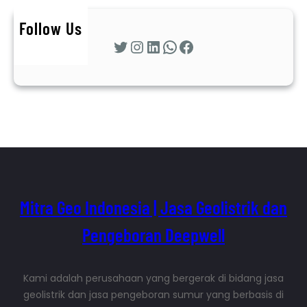
Follow Us
Twitter
Instagram
LinkedIn
WhatsApp
Facebook
Mitra Geo Indonesia | Jasa Geolistrik dan
Pengeboran Deepwell
Kami adalah perusahaan yang bergerak di bidang jasa
geolistrik dan jasa pengeboran sumur yang berbasis di