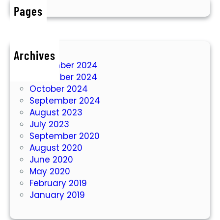
r
Pages
u
s
a
Archives
h
December 2024
a
November 2024
a
October 2024
n
September 2024
S
August 2023
u
July 2023
m
September 2020
u
August 2020
r
June 2020
B
May 2020
o
February 2019
r
January 2019
A
r
t