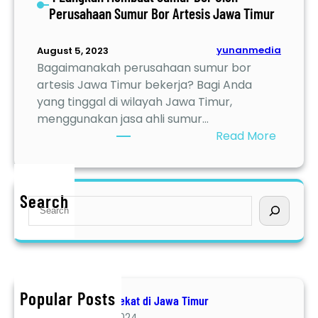
Perusahaan Sumur Bor Artesis Jawa Timur
yunanmedia
August 5, 2023
Bagaimanakah perusahaan sumur bor
artesis Jawa Timur bekerja? Bagi Anda
yang tinggal di wilayah Jawa Timur,
menggunakan jasa ahli sumur…
:
Read More
4
L
a
Search
S
n
e
g
a
k
r
a
c
h
h
M
Popular Posts
Jasa Geolistrik terdekat di Jawa Timur
e
December 8, 2024