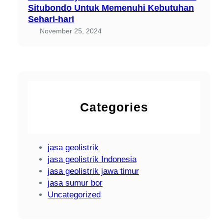
Situbondo Untuk Memenuhi Kebutuhan
Sehari-hari
November 25, 2024
Categories
jasa geolistrik
jasa geolistrik Indonesia
jasa geolistrik jawa timur
jasa sumur bor
Uncategorized