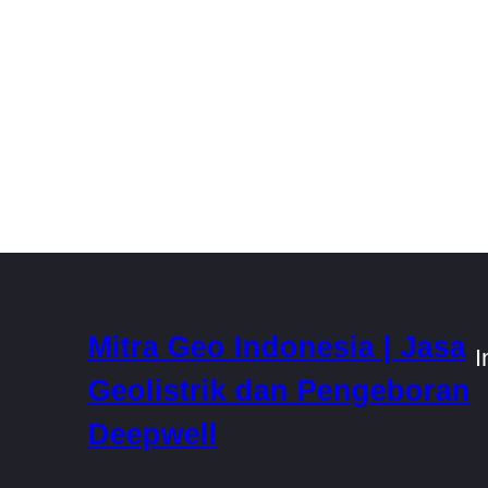
Mitra Geo Indonesia | Jasa
I
Geolistrik dan Pengeboran
Deepwell