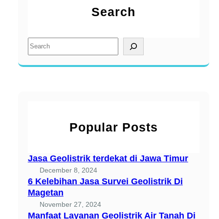
Search
S
e
a
r
c
h
Popular Posts
Jasa Geolistrik terdekat di Jawa Timur
December 8, 2024
6 Kelebihan Jasa Survei Geolistrik Di
Magetan
November 27, 2024
Manfaat Layanan Geolistrik Air Tanah Di