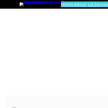
Skip
Home
About Us
Servic
to
content
TAG:
K