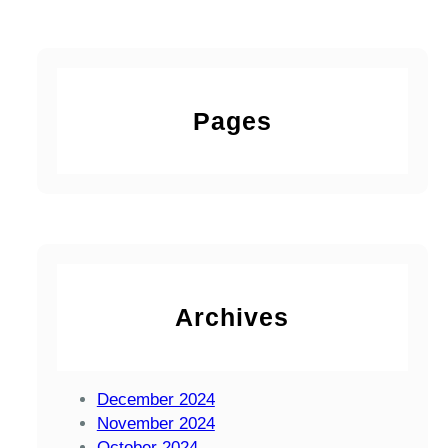
Pages
Archives
December 2024
November 2024
October 2024