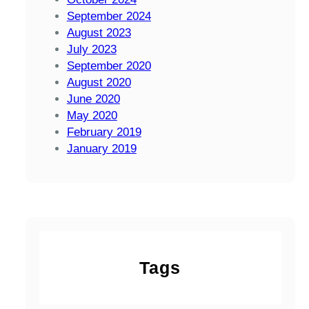
September 2024
August 2023
July 2023
September 2020
August 2020
June 2020
May 2020
February 2019
January 2019
Tags