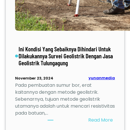
i
G
e
o
l
i
s
Ini Kondisi Yang Sebaiknya Dihindari Untuk
t
Dilakukannya Survei Geolistrik Dengan Jasa
r
Geolistrik Tulungagung
i
k
yunanmedia
November 23, 2024
D
Pada pembuatan sumur bor, erat
i
kaitannya dengan metode geolistrik.
M
Sebenarnya, tujuan metode geolistrik
a
utamanya adalah untuk mencari resistivitas
g
pada batuan,…
e
:
Read More
t
I