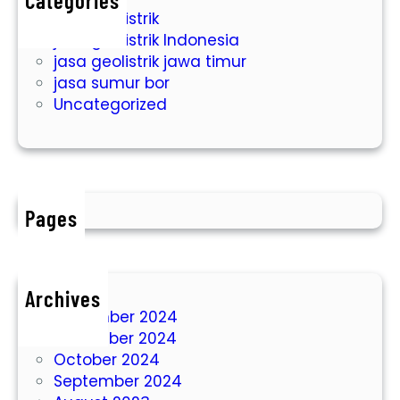
Categories
jasa geolistrik
n
jasa geolistrik Indonesia
y
jasa geolistrik jawa timur
a
jasa sumur bor
D
Uncategorized
i
h
i
n
d
a
Pages
r
i
U
Archives
n
December 2024
t
November 2024
u
October 2024
k
September 2024
D