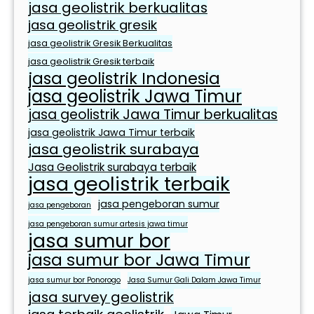
jasa geolistrik berkualitas
o
jasa geolistrik gresik
l
i
jasa geolistrik Gresik Berkualitas
s
jasa geolistrik Gresik terbaik
jasa geolistrik Indonesia
t
jasa geolistrik Jawa Timur
r
i
jasa geolistrik Jawa Timur berkualitas
k
jasa geolistrik Jawa Timur terbaik
D
jasa geolistrik surabaya
e
Jasa Geolistrik surabaya terbaik
n
jasa geolistrik terbaik
g
jasa pengeboran sumur
jasa pengeboran
a
jasa pengeboran sumur artesis jawa timur
n
jasa sumur bor
J
jasa sumur bor Jawa Timur
a
s
jasa sumur bor Ponorogo
Jasa Sumur Gali Dalam Jawa Timur
a
jasa survey geolistrik
G