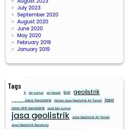
August 2023
i
July 2023
l
September 2020
a
August 2020
k
June 2020
u
May 2020
k
February 2019
a
January 2019
n
n
y
a
S
u
Tags
geolistrik
r
bor
air bersih
air sumur
air tanah
v
jasa
Harga Jasa Geolistrik
Harga Jasa Geolistrik Air Tanah
e
jasa ahli geolistrik
jasa bor sumur
i
jasa geolistrik
Jasa Geolistrik Air Tanah
G
e
Jasa Geolistrik Bandung