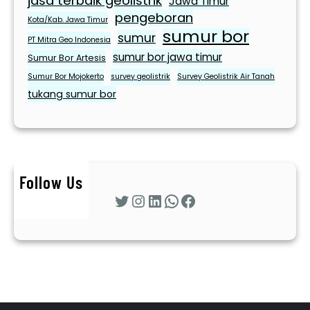
jasa terbaik geolistrik
Jawa Timur
e
pengeboran
Kota/Kab. Jawa Timur
o
sumur bor
sumur
PT Mitra Geo Indonesia
l
sumur bor jawa timur
Sumur Bor Artesis
i
Sumur Bor Mojokerto
survey geolistrik
Survey Geolistrik Air Tanah
s
tukang sumur bor
t
r
i
k
T
Follow Us
u
Twitter
Instagram
LinkedIn
WhatsApp
Facebook
l
u
n
g
a
g
u