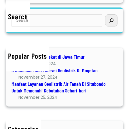
a
n
n
i
Search
S
K
e
o
a
n
r
d
c
i
h
s
Popular Posts
Jasa Geolistrik terdekat di Jawa Timur
i
December 8, 2024
Y
6 Kelebihan Jasa Survei Geolistrik Di Magetan
a
November 27, 2024
n
Manfaat Layanan Geolistrik Air Tanah Di Situbondo
g
Untuk Memenuhi Kebutuhan Sehari-hari
S
November 25, 2024
e
b
a
i
k