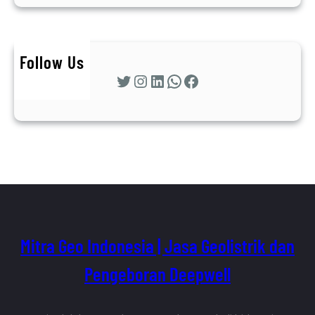
Follow Us
Twitter
Instagram
LinkedIn
WhatsApp
Facebook
Mitra Geo Indonesia | Jasa Geolistrik dan
Pengeboran Deepwell