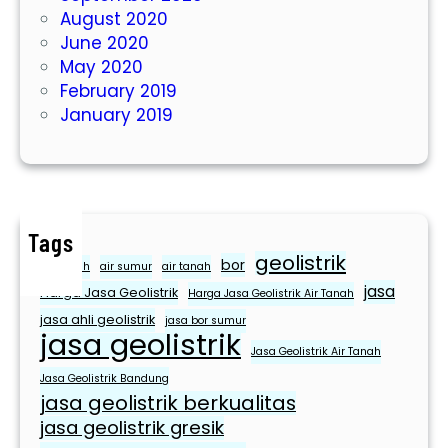
August 2020
n
June 2020
g
May 2020
B
February 2019
e
January 2019
r
k
u
a
l
i
Tags
geolistrik
t
bor
air bersih
air sumur
air tanah
a
jasa
Harga Jasa Geolistrik
Harga Jasa Geolistrik Air Tanah
s
jasa ahli geolistrik
jasa bor sumur
D
jasa geolistrik
Jasa Geolistrik Air Tanah
a
n
Jasa Geolistrik Bandung
jasa geolistrik berkualitas
T
jasa geolistrik gresik
e