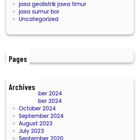
jasa geolistrik jawa timur
a
jasa sumur bor
l
Uncategorized
i
T
a
n
a
h
Pages
J
a
w
Archives
a
December 2024
T
November 2024
i
October 2024
m
September 2024
u
August 2023
r
July 2023
Y
September 2020
a