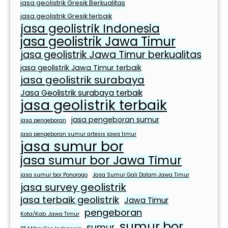
r
jasa geolistrik Gresik Berkualitas
p
jasa geolistrik Gresik terbaik
jasa geolistrik Indonesia
e
jasa geolistrik Jawa Timur
r
c
jasa geolistrik Jawa Timur berkualitas
a
jasa geolistrik Jawa Timur terbaik
y
jasa geolistrik surabaya
a
Jasa Geolistrik surabaya terbaik
jasa geolistrik terbaik
jasa pengeboran sumur
jasa pengeboran
jasa pengeboran sumur artesis jawa timur
jasa sumur bor
jasa sumur bor Jawa Timur
jasa sumur bor Ponorogo
Jasa Sumur Gali Dalam Jawa Timur
jasa survey geolistrik
jasa terbaik geolistrik
Jawa Timur
pengeboran
Kota/Kab. Jawa Timur
sumur bor
sumur