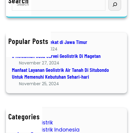
Search
S
p
e
s
a
M
r
e
c
m
h
i
Popular Posts
Jasa Geolistrik terdekat di Jawa Timur
l
December 8, 2024
i
6 Kelebihan Jasa Survei Geolistrik Di Magetan
h
November 27, 2024
J
Manfaat Layanan Geolistrik Air Tanah Di Situbondo
a
Untuk Memenuhi Kebutuhan Sehari-hari
s
November 25, 2024
a
S
u
m
u
Categories
jasa geolistrik
r
jasa geolistrik Indonesia
G