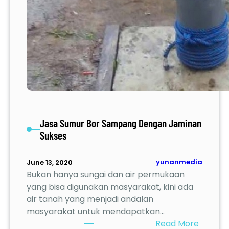
Jasa Sumur Bor Sampang Dengan Jaminan
Sukses
yunanmedia
June 13, 2020
Bukan hanya sungai dan air permukaan
yang bisa digunakan masyarakat, kini ada
air tanah yang menjadi andalan
masyarakat untuk mendapatkan…
:
Read More