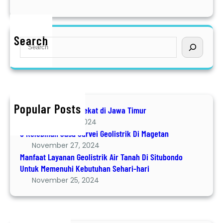
J
a
s
Search
S
a
e
S
a
u
r
m
c
u
h
r
Popular Posts
Jasa Geolistrik terdekat di Jawa Timur
B
December 8, 2024
o
6 Kelebihan Jasa Survei Geolistrik Di Magetan
r
November 27, 2024
S
Manfaat Layanan Geolistrik Air Tanah Di Situbondo
a
Untuk Memenuhi Kebutuhan Sehari-hari
m
November 25, 2024
p
a
n
g