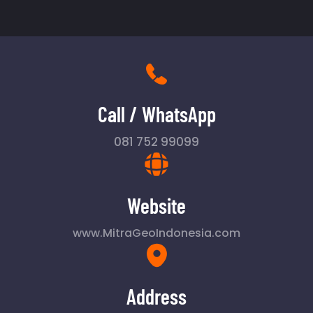
Call / WhatsApp
081 752 99099
Website
www.MitraGeoIndonesia.com
Address