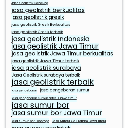
Jasa Geolistrik Bandung
jasa geolistrik berkualitas
jasa geolistrik gresik
jasa geolistrik Gresik Berkualitas
jasa geolistrik Gresik terbaik
jasa geolistrik Indonesia
jasa geolistrik Jawa Timur
jasa geolistrik Jawa Timur berkualitas
jasa geolistrik Jawa Timur terbaik
jasa geolistrik surabaya
Jasa Geolistrik surabaya terbaik
jasa geolistrik terbaik
jasa pengeboran sumur
jasa pengeboran
jasa pengeboran sumur artesis jawa timur
jasa sumur bor
jasa sumur bor Jawa Timur
jasa sumur bor Ponorogo
Jasa Sumur Gali Dalam Jawa Timur
jasa survey geolistrik