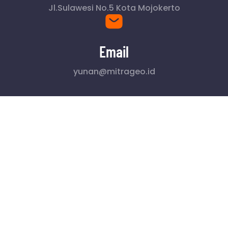
Jl.Sulawesi No.5 Kota Mojokerto
Email
yunan@mitrageo.id