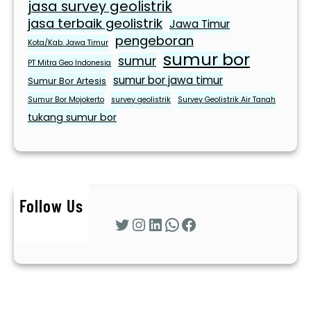
jasa survey geolistrik
jasa terbaik geolistrik
Jawa Timur
pengeboran
Kota/Kab. Jawa Timur
sumur bor
sumur
PT Mitra Geo Indonesia
sumur bor jawa timur
Sumur Bor Artesis
Sumur Bor Mojokerto
survey geolistrik
Survey Geolistrik Air Tanah
tukang sumur bor
Follow Us
Twitter
Instagram
LinkedIn
WhatsApp
Facebook