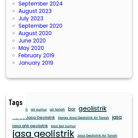
September 2024
a
August 2023
n
July 2023
d
September 2020
a
August 2020
l
June 2020
May 2020
February 2019
January 2019
Tags
geolistrik
bor
air bersih
air sumur
air tanah
jasa
Harga Jasa Geolistrik
Harga Jasa Geolistrik Air Tanah
jasa ahli geolistrik
jasa bor sumur
jasa geolistrik
Jasa Geolistrik Air Tanah