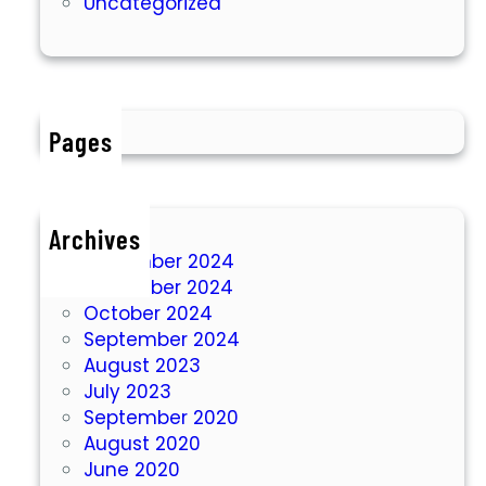
Uncategorized
Pages
Archives
December 2024
November 2024
October 2024
September 2024
August 2023
July 2023
September 2020
August 2020
June 2020