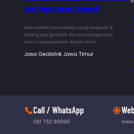
dan Pengeboran Deepwell
A
Kami adalah perusahaan yang bergerak di
P
bidang jasa geolistrik dan jasa pengeboran
sumur yang berbasis di jawa timur.
C
Jasa Geolistrik Jawa Timur
P
B
Call / WhatsApp
Web
081 752 99099
www.