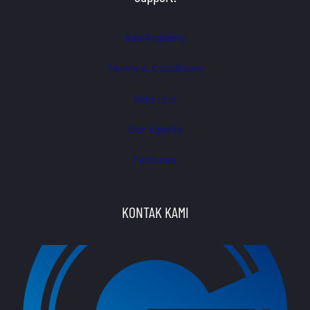
Add Property
Terms & Conditions
Help Line
Our Agents
Features
KONTAK KAMI