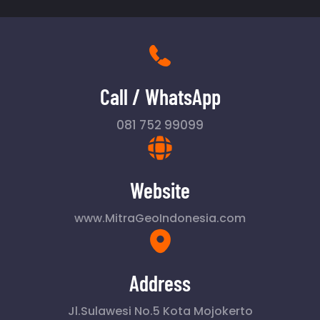
Call / WhatsApp
081 752 99099
Website
www.MitraGeoIndonesia.com
Address
Jl.Sulawesi No.5 Kota Mojokerto