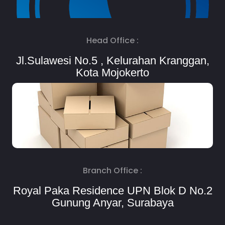
Head Office :
Jl.Sulawesi No.5 , Kelurahan Kranggan,
Kota Mojokerto
Branch Office :
Royal Paka Residence UPN Blok D No.2
Gunung Anyar, Surabaya