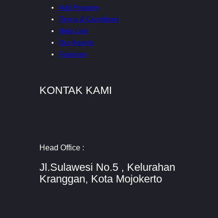
Add Property
Terms & Conditions
Help Line
Our Agents
Features
KONTAK KAMI
Head Office :
Jl.Sulawesi No.5 , Kelurahan
Kranggan, Kota Mojokerto