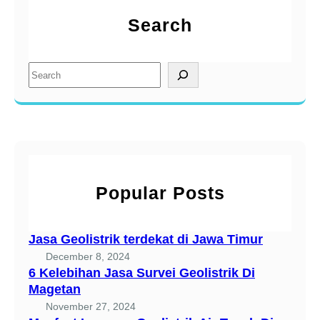
o
Search
r
Y
a
S
n
e
g
a
M
r
e
c
m
h
p
e
Popular Posts
n
g
a
Jasa Geolistrik terdekat di Jawa Timur
r
December 8, 2024
u
6 Kelebihan Jasa Survei Geolistrik Di
h
Magetan
i
November 27, 2024