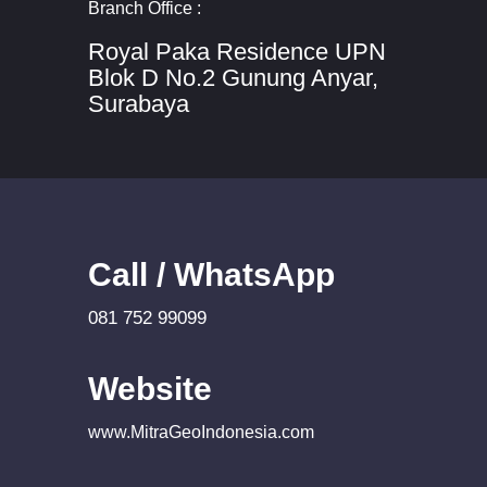
Branch Office :
Royal Paka Residence UPN
Blok D No.2 Gunung Anyar,
Surabaya
Call / WhatsApp
081 752 99099
Website
www.MitraGeoIndonesia.com