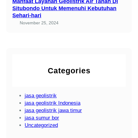
B
Manfaat Layanan Geolistrik Air Tanah Di
Situbondo Untuk Memenuhi Kebutuhan
i
Sehari-hari
a
y
November 25, 2024
a
B
o
r
S
u
Categories
m
u
r
jasa geolistrik
B
jasa geolistrik Indonesia
o
jasa geolistrik jawa timur
r
jasa sumur bor
D
Uncategorized
a
l