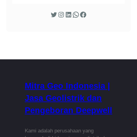
Twitter
Instagram
LinkedIn
WhatsApp
Facebook
Mitra Geo Indonesia |
Jasa Geolistrik dan
Pengeboran Deepwell
Kami adalah perusahaan yang