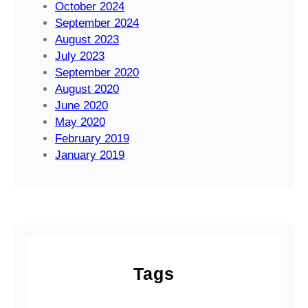
October 2024
September 2024
August 2023
July 2023
September 2020
August 2020
June 2020
May 2020
February 2019
January 2019
Tags